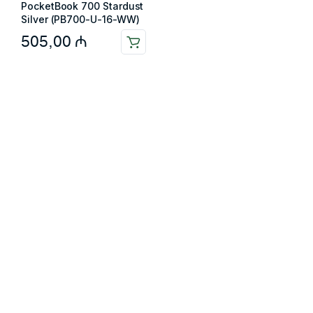
PocketBook 700 Stardust
Silver (PB700-U-16-WW)
505,00
₼
Məlumat
Əsas səhifə
Haqqımızda
Blog
Əlaqə