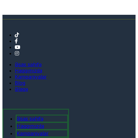
Əsas səhifə
Haqqımızda
Kampaniyalar
Blog
Əlaqə
Əsas səhifə
Haqqımızda
Kampaniyalar