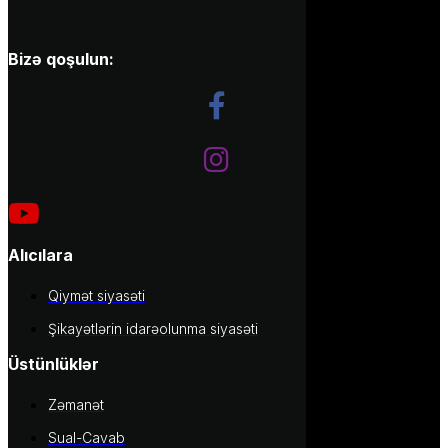
Bizə qoşulun:
Alıcılara
Qiymət siyasəti
Şikayətlərin idarəolunma siyasəti
Üstünlüklər
Zəmanət
Sual-Cavab