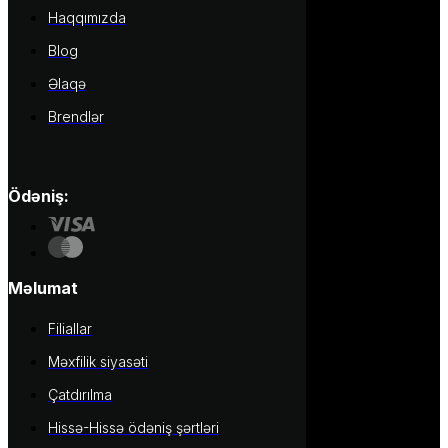
Haqqımızda
Blog
Əlaqə
Brendlər
Ödəniş:
Məlumat
Filiallar
Məxfilik siyasəti
Çatdırılma
Hissə-Hissə ödəniş şərtləri