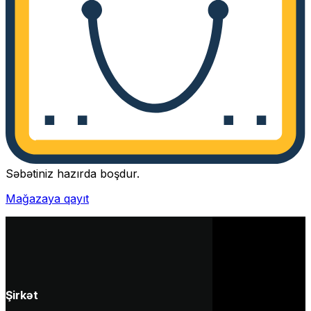
Səbətiniz hazırda boşdur.
Mağazaya qayıt
Şirkət