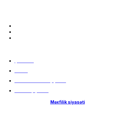
Bizə qoşulun:
Menu
Çatdırılma
Filiallar
Hissə-Hissə ödəniş şərtləri
İstifadə qaydaları
Məxfilik siyasəti
Menu