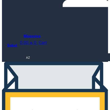
Müqayisə
0,00
₼
0
Cart
Səbət
AZ