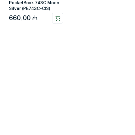
PocketBook 743C Moon
Silver (PB743C-CIS)
660,00
₼
Məlumat
Əsas səhifə
Haqqımızda
Blog
Əlaqə