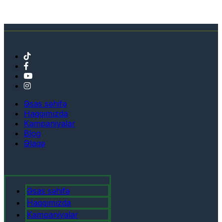
Əsas səhifə
Haqqımızda
Kampaniyalar
Blog
Əlaqə
Əsas səhifə
Haqqımızda
Kampaniyalar