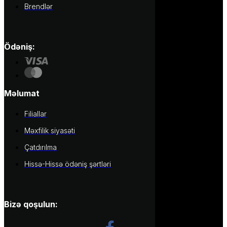
Brendlər
Ödəniş:
Məlumat
Filiallar
Məxfilik siyasəti
Çatdırılma
Hissə-Hissə ödəniş şərtləri
Bizə qoşulun: