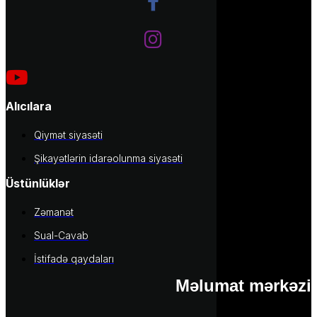
Alıcılara
Qiymət siyasəti
Şikayətlərin idarəolunma siyasəti
Üstünlüklər
Zəmanət
Sual-Cavab
İstifadə qaydaları
Məlumat mərkəzi