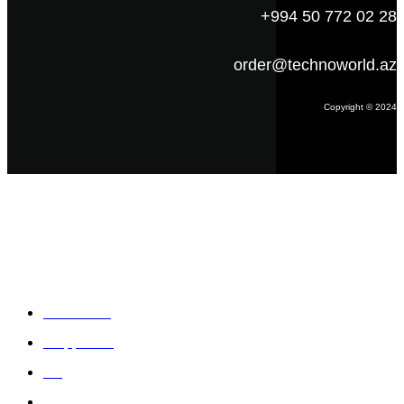
+994 50 772 02 28
order@technoworld.az
Copyright © 2024
Məlumat
Əsas səhifə
Haqqımızda
Blog
Əlaqə