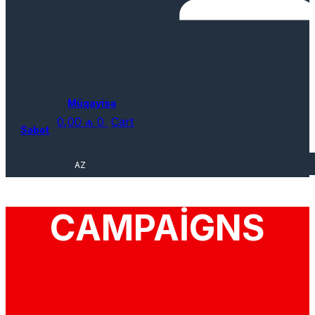
Müqayisə
0,00
₼
0
Cart
Səbət
AZ
CAMPAIGNS