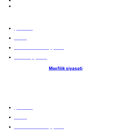
Menu
Çatdırılma
Filiallar
Hissə-Hissə ödəniş şərtləri
İstifadə qaydaları
Məxfilik siyasəti
Menu
Çatdırılma
Filiallar
Hissə-Hissə ödəniş şərtləri