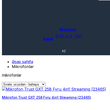
Müqayisə
0,00
₼
0
Cart
Səbət
AZ
Əsas səhifə
Mikrofonlar
mikrofonlar
Mikrofon Trust GXT 258 Fyru 4in1 Streaming (23465)