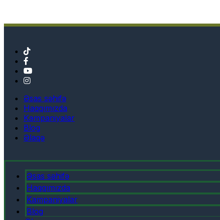
Əsas səhifə
Haqqımızda
Kampaniyalar
Blog
Əlaqə
Əsas səhifə
Haqqımızda
Kampaniyalar
Blog