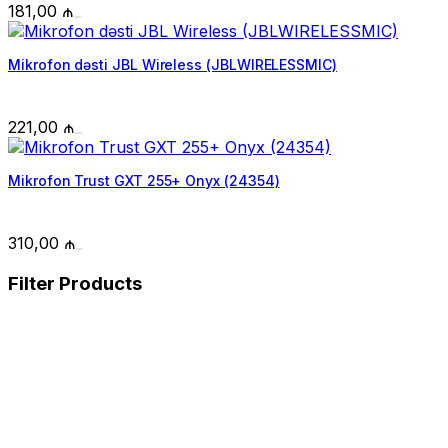
181,00
₼
Mikrofon dəsti JBL Wireless (JBLWIRELESSMIC)
221,00
₼
Mikrofon Trust GXT 255+ Onyx (24354)
310,00
₼
Filter Products