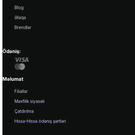
Blog
Əlaqə
Brendlər
Ödəniş:
Məlumat
Filiallar
Məxfilik siyasəti
Çatdırılma
Hissə-Hissə ödəniş şərtləri