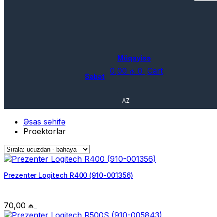
Müqayisə
0,00
₼
0
Cart
Səbət
AZ
Əsas səhifə
Proektorlar
Prezenter Logitech R400 (910-001356)
70,00
₼