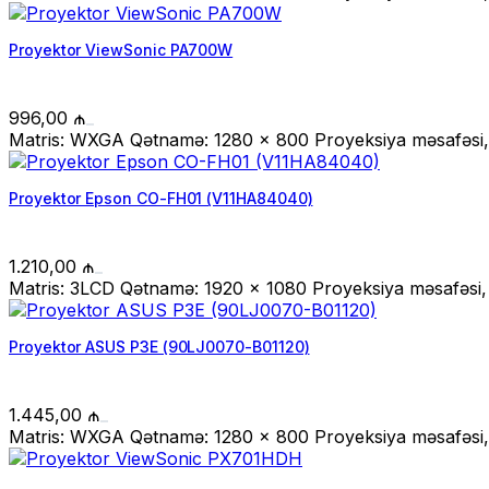
Proyektor ViewSonic PA700W
996,00
₼
Matris: WXGA Qətnamə: 1280 x 800 Proyeksiya məsafəsi, m
Proyektor Epson CO-FH01 (V11HA84040)
1.210,00
₼
Matris: 3LCD Qətnamə: 1920 x 1080 Proyeksiya məsafəsi, 
Proyektor ASUS P3E (90LJ0070-B01120)
1.445,00
₼
Matris: WXGA Qətnamə: 1280 x 800 Proyeksiya məsafəsi, 