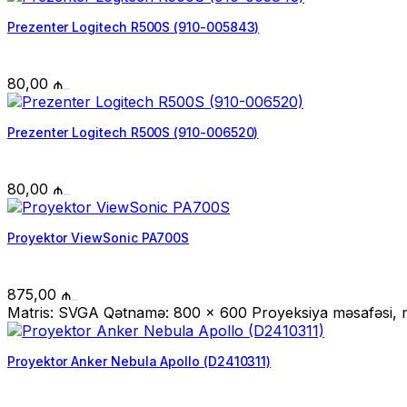
Prezenter Logitech R500S (910-005843)
80,00
₼
Prezenter Logitech R500S (910-006520)
80,00
₼
Proyektor ViewSonic PA700S
875,00
₼
Matris: SVGA Qətnamə: 800 x 600 Proyeksiya məsafəsi, m:
Proyektor Anker Nebula Apollo (D2410311)