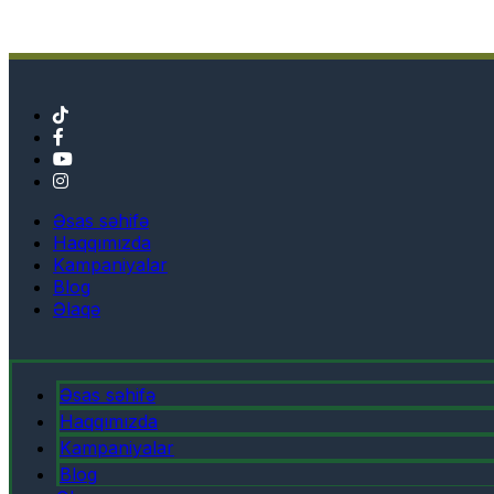
Əsas səhifə
Haqqımızda
Kampaniyalar
Blog
Əlaqə
Əsas səhifə
Haqqımızda
Kampaniyalar
Blog