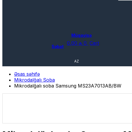
Müqayisə
0,00
₼
0
Cart
Səbət
AZ
Əsas səhifə
Mikrodalğalı Soba
Mikrodalğalı soba Samsung MS23A7013AB/BW