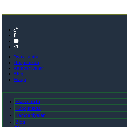
Əsas səhifə
Haqqımızda
Kampaniyalar
Blog
Əlaqə
Əsas səhifə
Haqqımızda
Kampaniyalar
Blog