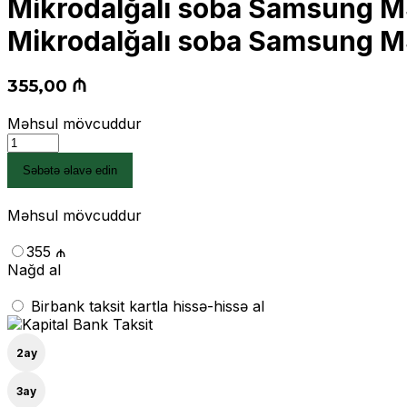
Mikrodalğalı soba Samsung
Mikrodalğalı soba Samsung
355,00
₼
Məhsul mövcuddur
Mikrodalğalı
soba
Səbətə əlavə edin
Samsung
MS23A7013AB/BW
quantity
Məhsul mövcuddur
355 ₼
Nağd al
Birbank taksit kartla hissə-hissə al
2
ay
3
ay