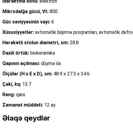
İdarəetmə növü:
elektron
Mikrodalğa gücü, Vt:
800
Güc səviyyəsinin sayı:
6
Xüsusiyyətlər:
avtomatik bişirmə proqramları, avtomatik defrost, 
Hərəkətli stolun diametri, sm:
28.8
Daxili örtük:
biokeramika
Qapının açılması:
düymə ilə
Ölçülər (H x E x D), sm:
48.9 x 27.5 x 34.6
Çəki, kq:
13.7
Rəng:
qara
Zəmanət müddəti:
12 ay
Əlaqə qeydlər