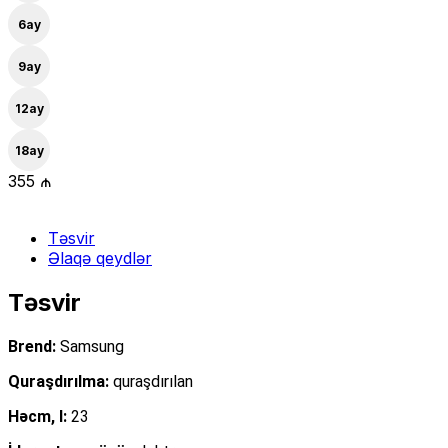
6
ay
9
ay
12
ay
18
ay
355 ₼
Təsvir
Əlaqə qeydlər
Təsvir
Brend:
Samsung
Quraşdırılma:
quraşdırılan
Həcm, l:
23