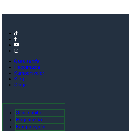
Əsas səhifə
Haqqımızda
Kampaniyalar
Blog
Əlaqə
Əsas səhifə
Haqqımızda
Kampaniyalar