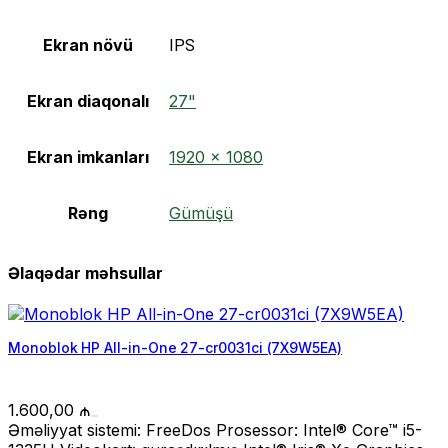
Ekran növü
IPS
Ekran diaqonalı
27"
Ekran imkanları
1920 × 1080
Rəng
Gümüşü
Əlaqədar məhsullar
Monoblok HP All-in-One 27-cr0031ci (7X9W5EA)
1.600,00
₼
Əməliyyat sistemi: FreeDos Prosessor: Intel® Core™ i5-