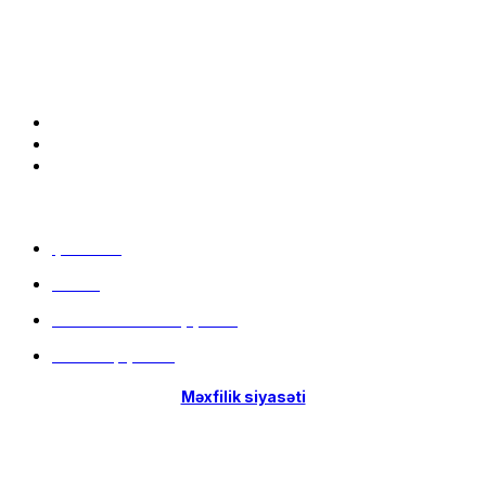
Bizə qoşulun:
Menu
Çatdırılma
Filiallar
Hissə-Hissə ödəniş şərtləri
İstifadə qaydaları
Məxfilik siyasəti