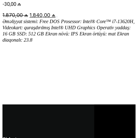
-
30,00
₼
Original
Current
1.870,00
₼
1.840,00
₼
price
price
Ə
m
ə
liyyat sistemi:
Free DOS
Prosessor: Intel® Core™ i7-13620H,
was:
is:
Videokart: quraşdırılmış Intel® UHD Graphics
Operativ yaddaş:
1.870,00 ₼.
1.840,00 ₼.
16 GB
SSD: 512 GB
Ekran növü:
IPS
Ekran örtüyü: mat
Ekran
diaqonalı: 23.8