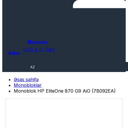
Müqayisə
0,00
₼
0
Cart
Səbət
AZ
Əsas səhifə
Monobloklar
Monoblok HP EliteOne 870 G9 AiO (7B092EA)