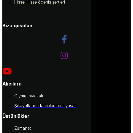
Hissə-Hissə ödəniş şərtləri
Bizə qoşulun:
Alıcılara
Qiymət siyasəti
Şikayətlərin idarəolunma siyasəti
Üstünlüklər
Zəmanət