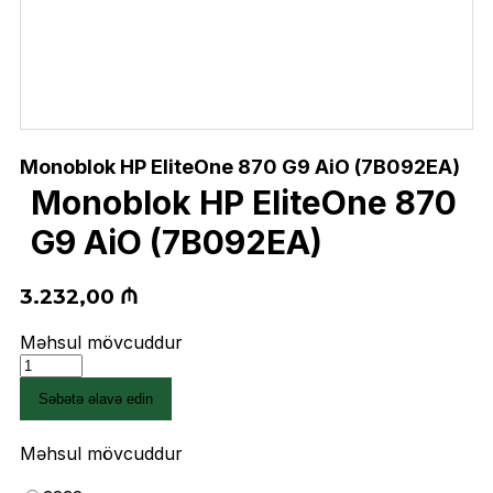
Monoblok HP EliteOne 870 G9 AiO (7B092EA)
Monoblok HP EliteOne 870
G9 AiO (7B092EA)
3.232,00
₼
Məhsul mövcuddur
Monoblok
HP
Səbətə əlavə edin
EliteOne
870
G9
Məhsul mövcuddur
AiO