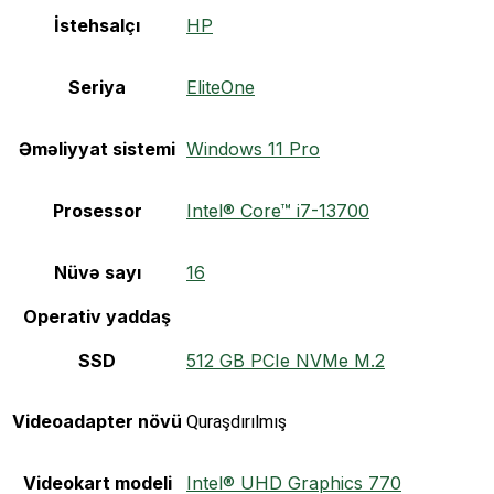
İstehsalçı
HP
Seriya
EliteOne
Əməliyyat sistemi
Windows 11 Pro
Prosessor
Intel® Core™ i7-13700
Nüvə sayı
16
Operativ yaddaş
SSD
512 GB PCIe NVMe M.2
Videoadapter növü
Quraşdırılmış
Videokart modeli
Intel® UHD Graphics 770