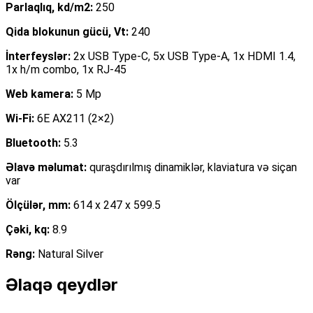
Parlaqlıq, kd/m2:
250
Qida blokunun gücü, Vt:
240
İnterfeyslər:
2x USB Type-C, 5x USB Type-A, 1x HDMI 1.4,
1x h/m combo, 1x RJ-45
Web kamera:
5 Mp
Wi-Fi:
6E AX211 (2×2)
Bluetooth:
5.3
Əlavə məlumat:
quraşdırılmış dinamiklər, klaviatura və siçan
var
Ölçülər, mm:
614 x 247 x 599.5
Çəki, kq:
8.9
Rəng:
Natural Silver
Əlaqə qeydlər