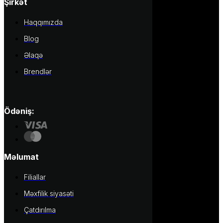
Şirkət
Haqqımızda
Blog
Əlaqə
Brendlər
Ödəniş:
Məlumat
Filiallar
Məxfilik siyasəti
Çatdırılma