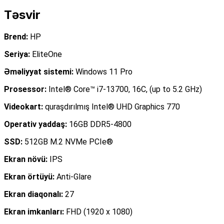
Təsvir
Brend:
HP
Seriya:
EliteOne
Əməliyyat sistemi:
Windows 11
Pro
Prosessor:
Intel® Core™ i7-13700, 16C, (up to 5.2 GHz)
Videokart:
quraşdırılmış Intel® UHD Graphics 770
Operativ yaddaş:
16GB DDR5-4800
SSD:
512GB M.2 NVMe PCIe®
Ekran növü:
IPS
Ekran örtüyü:
Anti-Glare
Ekran diaqonalı:
27
Ekran imkanları:
FHD (1920 x 1080)