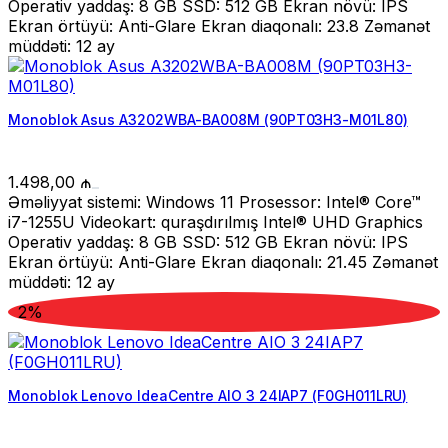
Operativ yaddaş: 8 GB SSD: 512 GB Ekran növü: IPS
Ekran örtüyü: Anti-Glare Ekran diaqonalı: 23.8 Zəmanət
müddəti: 12 ay
Monoblok Asus A3202WBA-BA008M (90PT03H3-M01L80)
1.498,00
₼
Əməliyyat sistemi: Windows 11 Prosessor: Intel® Core™
i7-1255U Videokart: quraşdırılmış Intel® UHD Graphics
Operativ yaddaş: 8 GB SSD: 512 GB Ekran növü: IPS
Ekran örtüyü: Anti-Glare Ekran diaqonalı: 21.45 Zəmanət
müddəti: 12 ay
2%
Monoblok Lenovo IdeaCentre AIO 3 24IAP7 (F0GH011LRU)