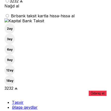
(7B092EA)
3232 ₼
quantity
Nağd al
Birbank taksit kartla hissə-hissə al
2
ay
3
ay
6
ay
9
ay
12
ay
18
ay
3232 ₼
Ödəniş et
Təsvir
Əlaqə qeydlər