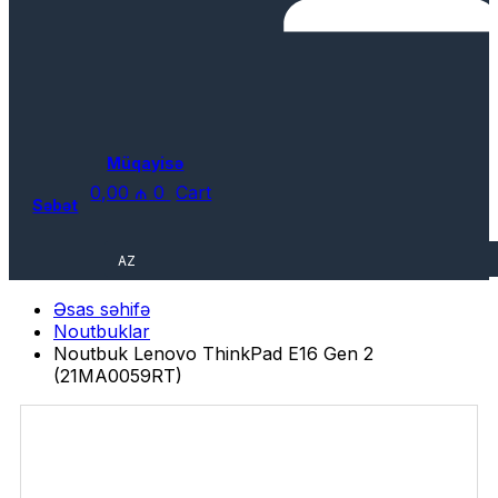
Müqayisə
0,00
₼
0
Cart
Səbət
AZ
Əsas səhifə
Noutbuklar
Noutbuk Lenovo ThinkPad E16 Gen 2
(21MA0059RT)