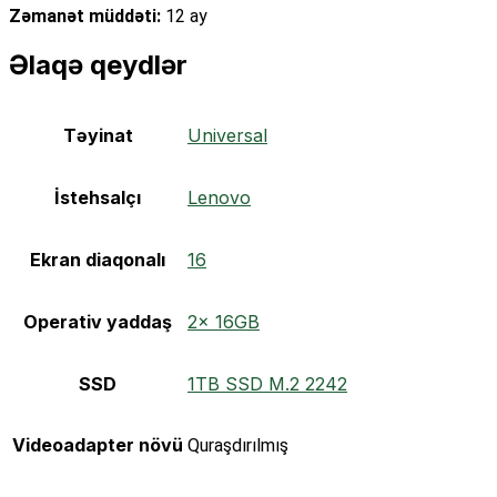
Zəmanət müddəti:
12 ay
Əlaqə qeydlər
Təyinat
Universal
İstehsalçı
Lenovo
Ekran diaqonalı
16
Operativ yaddaş
2x 16GB
SSD
1TB SSD M.2 2242
Videoadapter növü
Quraşdırılmış