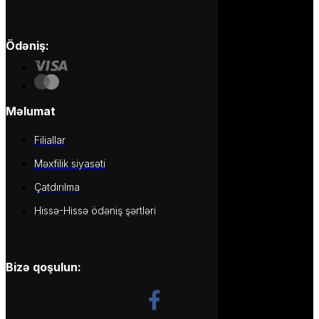
Ödəniş:
Məlumat
Filiallar
Məxfilik siyasəti
Çatdırılma
Hissə-Hissə ödəniş şərtləri
Bizə qoşulun: