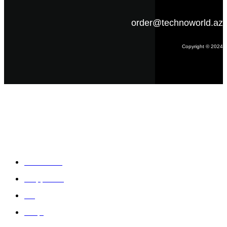
order@technoworld.az
Copyright © 2024
Məlumat
Əsas səhifə
Haqqımızda
Blog
Əlaqə