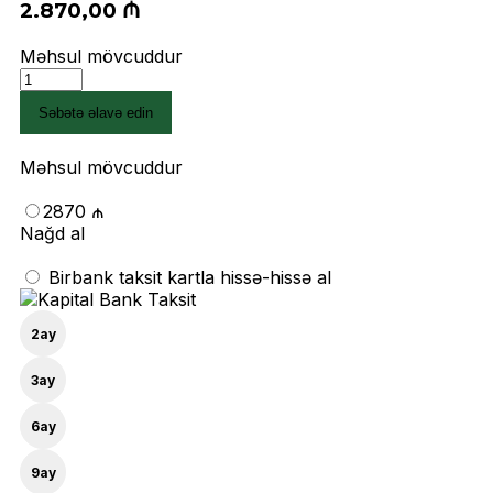
2.870,00
₼
Məhsul mövcuddur
Noutbuk
Lenovo
Səbətə əlavə edin
ThinkPad
E16
Gen
Məhsul mövcuddur
2
(21MA0059RT)
2870 ₼
quantity
Nağd al
Birbank taksit kartla hissə-hissə al
2
ay
3
ay
6
ay
9
ay