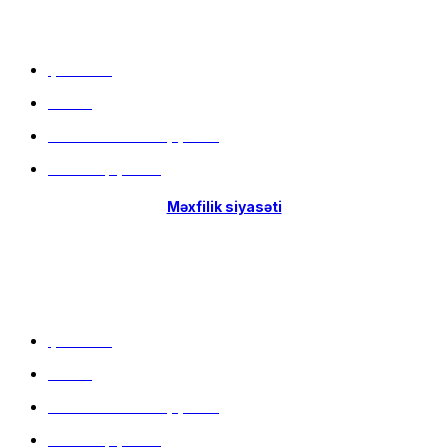
Menu
Çatdırılma
Filiallar
Hissə-Hissə ödəniş şərtləri
İstifadə qaydaları
Məxfilik siyasəti
Menu
Çatdırılma
Filiallar
Hissə-Hissə ödəniş şərtləri
İstifadə qaydaları