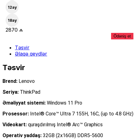
12
ay
18
ay
2870 ₼
Ödəniş et
Təsvir
Əlaqə qeydlər
Təsvir
Brend:
Lenovo
Seriya:
ThinkPad
Əməliyyat sistemi:
Windows 11 Pro
Prosessor:
Intel® Core™ Ultra 7 155H, 16C, (up to 4.8 GHz)
Videokart:
quraşdırılmış Intel® Arc™ Graphics
Operativ yaddaş:
32GB (2x16GB) DDR5-5600