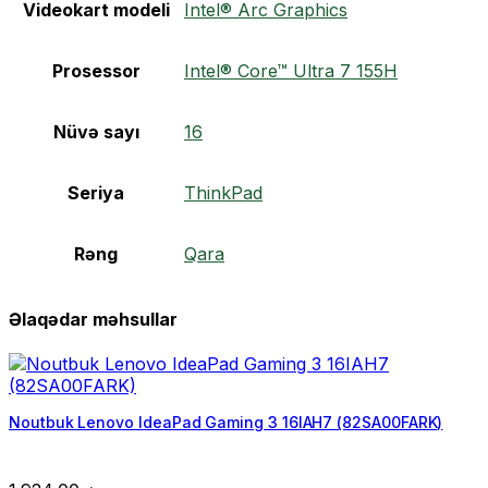
Videokart modeli
Intel® Arc Graphics
Prosessor
Intel® Core™ Ultra 7 155H
Nüvə sayı
16
Seriya
ThinkPad
Rəng
Qara
Əlaqədar məhsullar
Noutbuk Lenovo IdeaPad Gaming 3 16IAH7 (82SA00FARK)