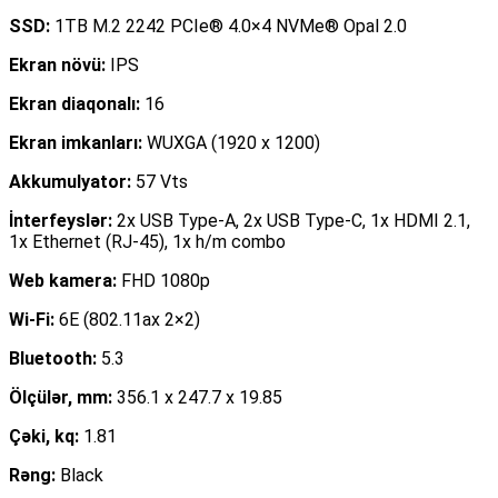
SSD:
1TB M.2 2242 PCIe® 4.0×4 NVMe® Opal 2.0
Ekran növü:
IPS
Ekran diaqonalı:
16
Ekran imkanları:
WUXGA (1920 x 1200)
Akkumulyator:
57 Vts
İnterfeyslər:
2x USB Type-A, 2x USB Type-C, 1x HDMI 2.1,
1x Ethernet (RJ-45), 1x h/m combo
Web kamera:
FHD 1080p
Wi-Fi:
6E (802.11ax 2×2)
Bluetooth:
5.3
Ölçülər, mm:
356.1 x 247.7 x 19.85
Çəki, kq:
1.81
Rəng:
Black