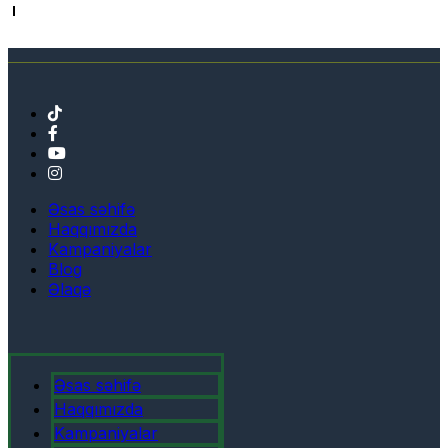
Əsas səhifə
Haqqımızda
Kampaniyalar
Blog
Əlaqə
Əsas səhifə
Haqqımızda
Kampaniyalar