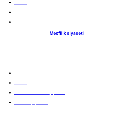
Filiallar
Hissə-Hissə ödəniş şərtləri
İstifadə qaydaları
Məxfilik siyasəti
Menu
Çatdırılma
Filiallar
Hissə-Hissə ödəniş şərtləri
İstifadə qaydaları
Məlumat mərkəzi
9:00 - 20:00 (hər gün)