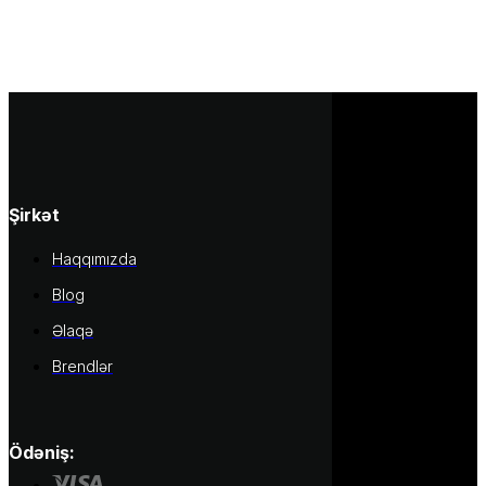
Şirkət
Haqqımızda
Blog
Əlaqə
Brendlər
Ödəniş: