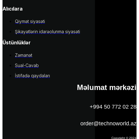
Alıcılara
Qiymət siyasəti
Şikayətlərin idarəolunma siyasəti
Üstünlüklər
Zəmanət
Sual-Cavab
İstifadə qaydaları
Məlumat mərkəzi
+994 50 772 02 28
order@technoworld.az
Copyright © 2024