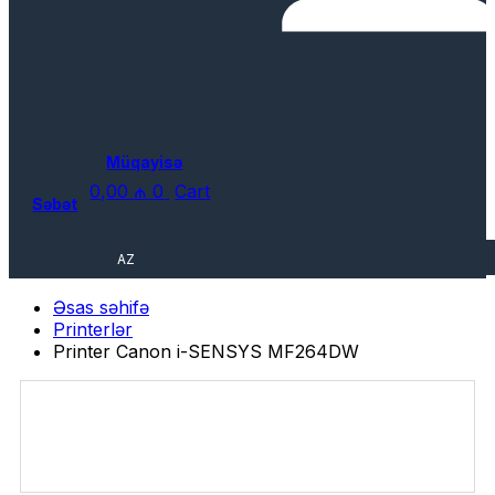
Müqayisə
0,00
₼
0
Cart
Səbət
AZ
Əsas səhifə
Printerlər
Printer Canon i-SENSYS MF264DW