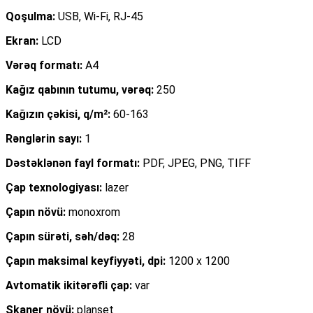
Qoşulma:
USB, Wi-Fi, RJ-45
Ekran:
LCD
Vərəq formatı:
A4
Kağız qabının tutumu, vərəq:
250
Kağızın çəkisi, q/m²:
60-163
Rənglərin sayı:
1
Dəstəklənən fayl formatı:
PDF, JPEG, PNG, TIFF
Çap texnologiyası:
lazer
Çapın növü:
monoxrom
Çapın sürəti, səh/dəq:
28
Çapın maksimal keyfiyyəti, dpi:
1200 x 1200
Avtomatik ikitərəfli çap:
var
Skaner növü:
planşet