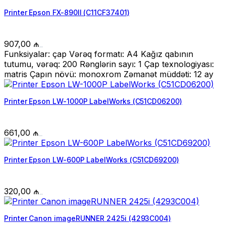
Printer Epson FX-890II (C11CF37401)
907,00
₼
Funksiyalar: çap Vərəq formatı: A4 Kağız qabının
tutumu, vərəq: 200 Rənglərin sayı: 1 Çap texnologiyası:
matris Çapın növü: monoxrom Zəmanət müddəti: 12 ay
Printer Epson LW-1000P LabelWorks (C51CD06200)
661,00
₼
Printer Epson LW-600P LabelWorks (C51CD69200)
320,00
₼
Printer Canon imageRUNNER 2425i (4293C004)