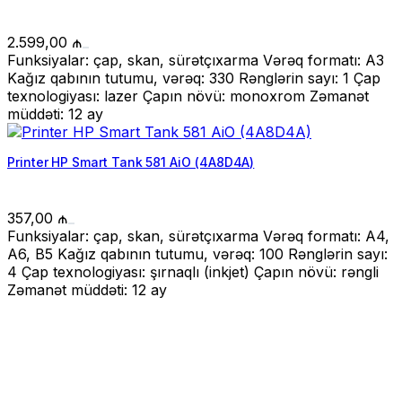
2.599,00
₼
Funksiyalar: çap, skan, sürətçıxarma Vərəq formatı: A3
Kağız qabının tutumu, vərəq: 330 Rənglərin sayı: 1 Çap
texnologiyası: lazer Çapın növü: monoxrom Zəmanət
müddəti: 12 ay
Printer HP Smart Tank 581 AiO (4A8D4A)
357,00
₼
Funksiyalar: çap, skan, sürətçıxarma Vərəq formatı: A4,
A6, B5 Kağız qabının tutumu, vərəq: 100 Rənglərin sayı:
4 Çap texnologiyası: şırnaqlı (inkjet) Çapın növü: rəngli
Zəmanət müddəti: 12 ay