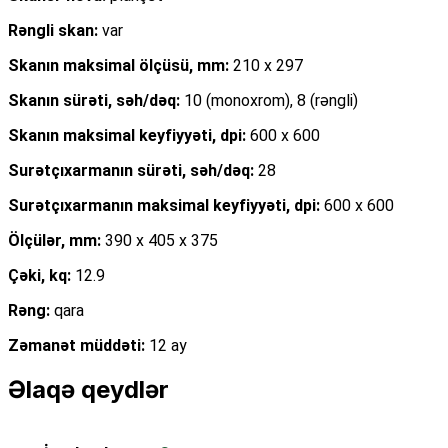
Rəngli skan:
var
Skanın maksimal ölçüsü, mm:
210 x 297
Skanın sürəti, səh/dəq:
10 (monoxrom), 8 (rəngli)
Skanın maksimal keyfiyyəti, dpi:
600 x 600
Surətçıxarmanın sürəti, səh/dəq:
28
Surətçıxarmanın maksimal keyfiyyəti, dpi:
600 x 600
Ölçülər, mm:
390 x 405 x 375
Çəki, kq:
12.9
Rəng:
qara
Zəmanət müddəti:
12 ay
Əlaqə qeydlər