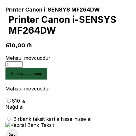
Printer Canon i-SENSYS MF264DW
Printer Canon i-SENSYS
MF264DW
610,00
₼
Məhsul mövcuddur
Printer
Canon
Səbətə əlavə edin
i-
SENSYS
MF264DW
Məhsul mövcuddur
quantity
610 ₼
Nağd al
Birbank taksit kartla hissə-hissə al
2
ay