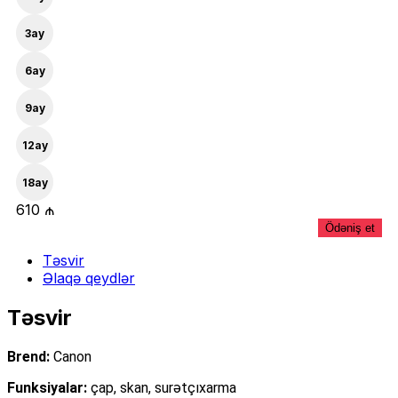
3
ay
6
ay
9
ay
12
ay
18
ay
610 ₼
Ödəniş et
Təsvir
Əlaqə qeydlər
Təsvir
Brend:
Canon
Funksiyalar:
çap, skan, surətçıxarma