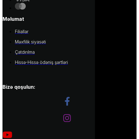
Məlumat
Filiallar
Məxfilik siyasəti
Çatdırılma
Hissə-Hissə ödəniş şərtləri
Bizə qoşulun: