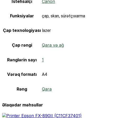
İstehsalçı
Canon
Funksiyalar
çap, skan, sürətçıxarma
Çap texnologiyası
lazer
Çap rəngi
Qara və ağ
Rənglərin sayı
1
Vərəq formatı
A4
Rəng
Qara
Əlaqədar məhsullar