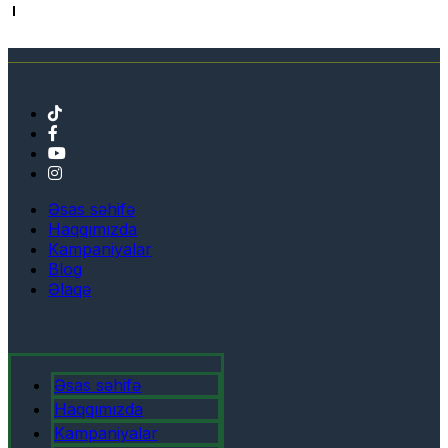
Əsas səhifə
Haqqımızda
Kampaniyalar
Blog
Əlaqə
Əsas səhifə
Haqqımızda
Kampaniyalar