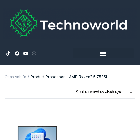
Əsas səhifə
Product Prosessor
AMD Ryzen™ 5 7535U