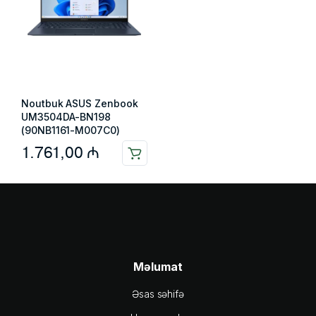
Noutbuk ASUS Zenbook
UM3504DA-BN198
(90NB1161-M007C0)
1.761,00
₼
Məlumat
Əsas səhifə