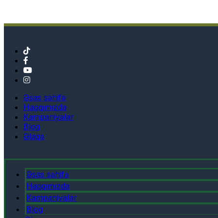
Əsas səhifə
Haqqımızda
Kampaniyalar
Blog
Əlaqə
Əsas səhifə
Haqqımızda
Kampaniyalar
Blog