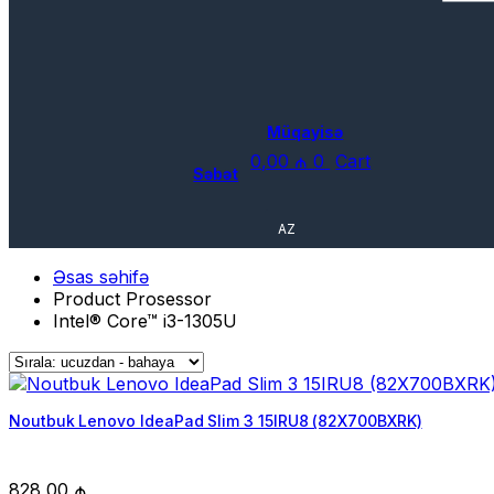
Müqayisə
0,00
₼
0
Cart
Səbət
AZ
Əsas səhifə
Product Prosessor
Intel® Core™ i3-1305U
Noutbuk Lenovo IdeaPad Slim 3 15IRU8 (82X700BXRK)
828,00
₼