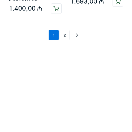
1.693,00
₼
1.400,00
₼
1
2
Məlumat
Əsas səhifə
Haqqımızda
Blog
Əlaqə