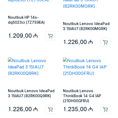
Noutbuk HP 14s-
dq5023ci (7Z7S9EA)
Noutbuk Lenovo IdeaPad
3 15IAU7 (82RK00MGRK)
1.209,00
₼
1.226,00
₼
Noutbuk Lenovo IdeaPad
Noutbuk Lenovo
3 15IAU7 (82RK00Q9RK)
ThinkBook 14 G4 IAP
(21DH00GFRU)
1.226,00
₼
1.235,00
₼