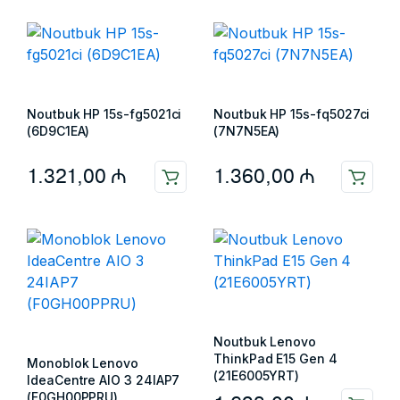
Noutbuk HP 15s-fg5021ci
Noutbuk HP 15s-fq5027ci
(6D9C1EA)
(7N7N5EA)
1.321,00
₼
1.360,00
₼
Noutbuk Lenovo
ThinkPad E15 Gen 4
Monoblok Lenovo
(21E6005YRT)
IdeaCentre AIO 3 24IAP7
(F0GH00PPRU)