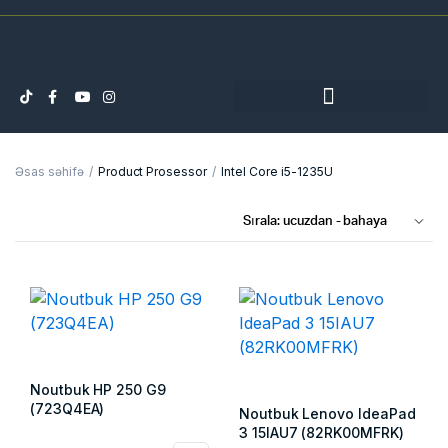
Əsas səhifə
Product Prosessor
Intel Core i5-1235U
Noutbuk HP 250 G9
(723Q4EA)
Noutbuk Lenovo IdeaPad
3 15IAU7 (82RK00MFRK)