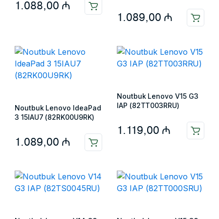
1.088,00
₼
1.089,00
₼
Noutbuk Lenovo V15 G3
IAP (82TT003RRU)
Noutbuk Lenovo IdeaPad
3 15IAU7 (82RK00U9RK)
1.119,00
₼
1.089,00
₼