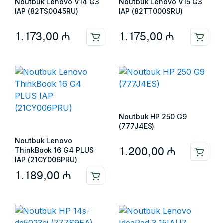
Noutbuk Lenovo V14 G3
Noutbuk Lenovo V15 G3
IAP (82TS0045RU)
IAP (82TT000SRU)
1.173,00
₼
1.175,00
₼
Noutbuk HP 250 G9
(777J4ES)
Noutbuk Lenovo
1.200,00
₼
ThinkBook 16 G4 PLUS
IAP (21CY006PRU)
1.189,00
₼