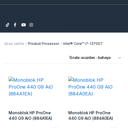
Əsas səhifə
Product Prosessor
Intel® Core™ i7-13700T
Monoblok HP ProOne
Monoblok HP ProOne
440 G9 AiO (884A1EA)
440 G9 AiO (884A0EA)