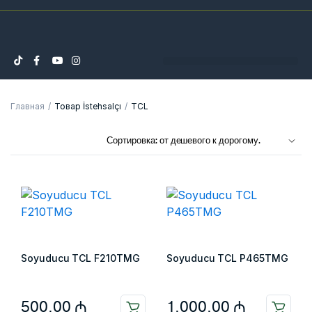
Главная
Товар İstehsalçı
TCL
Soyuducu TCL F210TMG
Soyuducu TCL P465TMG
500,00
₼
1.000,00
₼