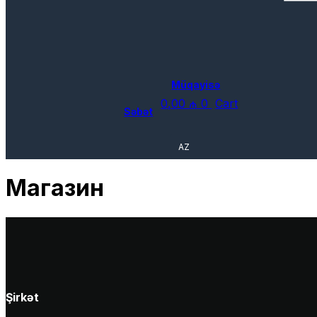
Müqayisə
0,00
₼
0
Cart
Səbət
AZ
Магазин
Şirkət