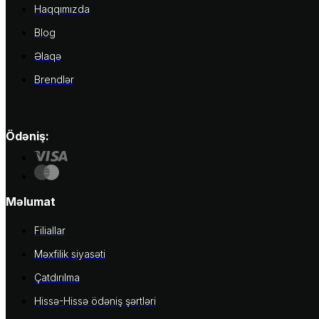
Haqqımızda
Blog
Əlaqə
Brendlər
Ödəniş:
Məlumat
Filiallar
Məxfilik siyasəti
Çatdırılma
Hissə-Hissə ödəniş şərtləri