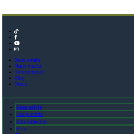
Əsas səhifə
Haqqımızda
Kampaniyalar
Blog
Əlaqə
Əsas səhifə
Haqqımızda
Kampaniyalar
Blog