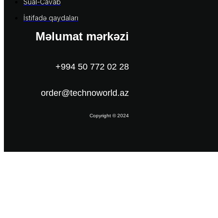
Sual-Cavab
İstifadə qaydaları
Məlumat mərkəzi
+994 50 772 02 28
order@technoworld.az
Copyright © 2024
Məlumat