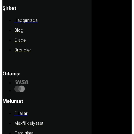
Şirkət
Haqqımızda
Blog
Əlaqə
Brendlər
Ödəniş:
Məlumat
Filiallar
Məxfilik siyasəti
Çatdırılma