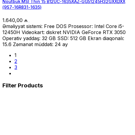
Noutbuk MSI Thin 15 B12UC-1635XAZ-GG51245H32GXXDXX
(9S7-16R831-1635)
1.640,00
₼
Əməliyyat sistemi: Free DOS Prosessor: Intel Core i5-
12450H Videokart: diskret NVIDIA GeForce RTX 3050
Operativ yaddaş: 32 GB SSD: 512 GB Ekran diaqonalı:
15.6 Zəmanət müddəti: 24 ay
1
2
3
Filter Products