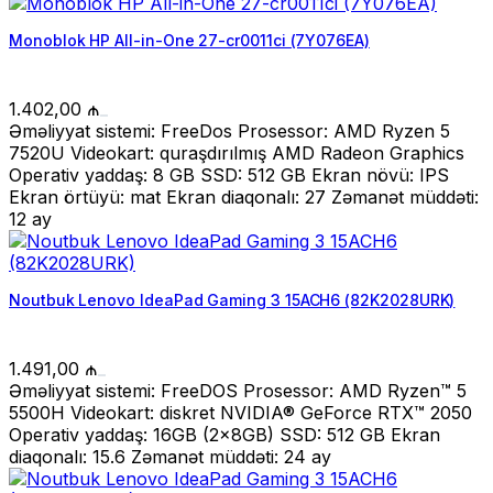
Monoblok HP All-in-One 27-cr0011ci (7Y076EA)
1.402,00
₼
Əməliyyat sistemi: FreeDos Prosessor: AMD Ryzen 5
7520U Videokart: quraşdırılmış AMD Radeon Graphics
Operativ yaddaş: 8 GB SSD: 512 GB Ekran növü: IPS
Ekran örtüyü: mat Ekran diaqonalı: 27 Zəmanət müddəti:
12 ay
Noutbuk Lenovo IdeaPad Gaming 3 15ACH6 (82K2028URK)
1.491,00
₼
Əməliyyat sistemi: FreeDOS Prosessor: AMD Ryzen™ 5
5500H Videokart: diskret NVIDIA® GeForce RTX™ 2050
Operativ yaddaş: 16GB (2x8GB) SSD: 512 GB Ekran
diaqonalı: 15.6 Zəmanət müddəti: 24 ay