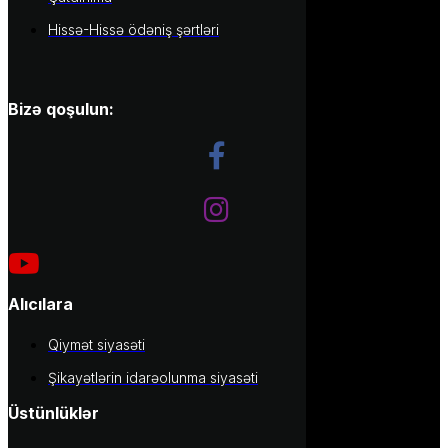
Hissə-Hissə ödəniş şərtləri
Bizə qoşulun:
Alıcılara
Qiymət siyasəti
Şikayətlərin idarəolunma siyasəti
Üstünlüklər