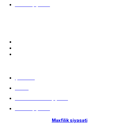
İstifadə qaydaları
Bizə qoşulun:
Menu
Çatdırılma
Filiallar
Hissə-Hissə ödəniş şərtləri
İstifadə qaydaları
Məxfilik siyasəti