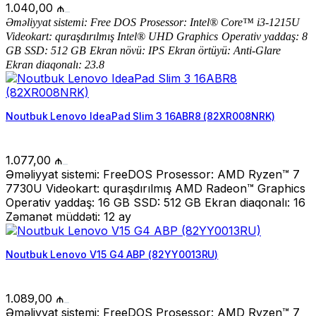
1.040,00
₼
Ə
m
ə
liyyat sistemi:
Free DOS
Prosessor: Intel® Core™ i3-1215U
Videokart: quraşdırılmış Intel® UHD Graphics
Operativ yaddaş: 8
GB
SSD: 512 GB
Ekran növü:
IPS
Ekran örtüyü: Anti-Glare
Ekran diaqonalı: 23.8
Noutbuk Lenovo IdeaPad Slim 3 16ABR8 (82XR008NRK)
1.077,00
₼
Əməliyyat sistemi: FreeDOS Prosessor: AMD Ryzen™ 7
7730U Videokart: quraşdırılmış AMD Radeon™ Graphics
Operativ yaddaş: 16 GB SSD: 512 GB Ekran diaqonalı: 16
Zəmanət müddəti: 12 ay
Noutbuk Lenovo V15 G4 ABP (82YY0013RU)
1.089,00
₼
Əməliyyat sistemi: FreeDOS Prosessor: AMD Ryzen™ 7