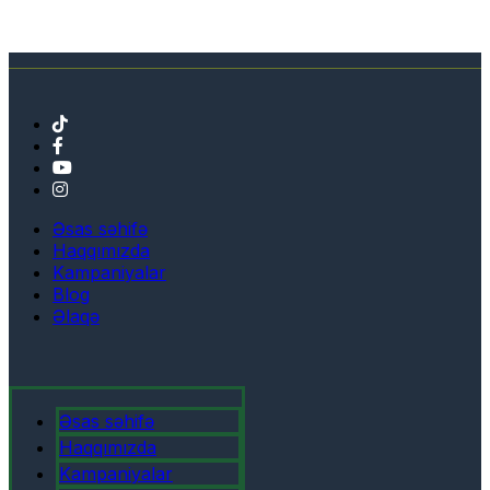
Əsas səhifə
Haqqımızda
Kampaniyalar
Blog
Əlaqə
Əsas səhifə
Haqqımızda
Kampaniyalar