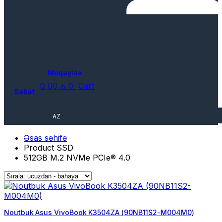
Müqayisə
0,00
₼
0
Cart
Səbət
AZ
Əsas səhifə
Product SSD
512GB M.2 NVMe PCIe® 4.0
Noutbuk Asus VivoBook K3504ZA (90NB11S2-M004M0)