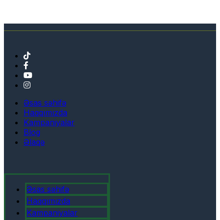
Əsas səhifə
Haqqımızda
Kampaniyalar
Blog
Əlaqə
Əsas səhifə
Haqqımızda
Kampaniyalar