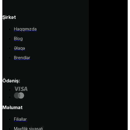
Şirkət
Haqqımızda
Blog
Əlaqə
Brendlər
Ödəniş:
Məlumat
Filiallar
Məxfilik siyasəti