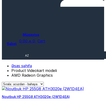
Müqayisə
0,00
₼
0
Cart
Səbət
AZ
Əsas səhifə
Product Videokart modeli
AMD Radeon Graphics
Noutbuk HP 255G8 ATH3020e (2W1D4EA)