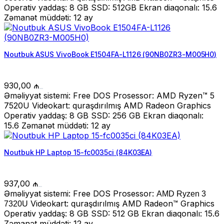
Operativ yaddaş: 8 GB SSD: 512GB Ekran diaqonalı: 15.6
Zəmanət müddəti: 12 ay
Noutbuk ASUS VivoBook E1504FA-L1126 (90NB0ZR3-M005H0)
930,00
₼
Əməliyyat sistemi: Free DOS Prosessor: AMD Ryzen™ 5
7520U Videokart: quraşdırılmış AMD Radeon Graphics
Operativ yaddaş: 8 GB SSD: 256 GB Ekran diaqonalı:
15.6 Zəmanət müddəti: 12 ay
Noutbuk HP Laptop 15-fc0035ci (84K03EA)
937,00
₼
Əməliyyat sistemi: Free DOS Prosessor:
AMD Ryzen 3
Videokart: quraşdırılmış AMD Radeon™ Graphics
7320U
Operativ yaddaş: 8 GB SSD: 512 GB Ekran diaqonalı: 15.6
Zəmanət müddəti: 12 ay