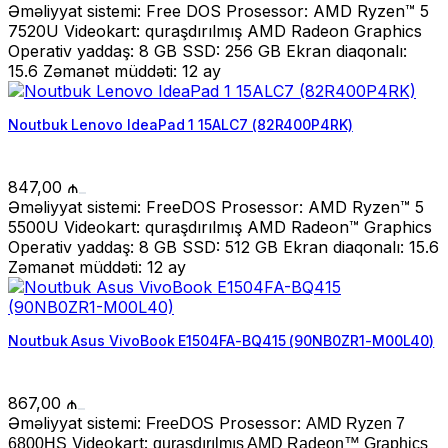
Əməliyyat sistemi: Free DOS Prosessor: AMD Ryzen™ 5
7520U Videokart: quraşdırılmış AMD Radeon Graphics
Operativ yaddaş: 8 GB SSD: 256 GB Ekran diaqonalı:
15.6 Zəmanət müddəti: 12 ay
Noutbuk Lenovo IdeaPad 1 15ALC7 (82R400P4RK)
847,00
₼
Əməliyyat sistemi: FreeDOS Prosessor: AMD Ryzen™ 5
5500U Videokart: quraşdırılmış AMD Radeon™ Graphics
Operativ yaddaş: 8 GB SSD: 512 GB Ekran diaqonalı: 15.6
Zəmanət müddəti: 12 ay
Noutbuk Asus VivoBook E1504FA-BQ415 (90NB0ZR1-M00L40)
867,00
₼
Əməliyyat sistemi:
Prosessor:
FreeDOS
AMD Ryzen 7
Videokart:
6800HS
quraşdırılmış AMD Radeon™ Graphics