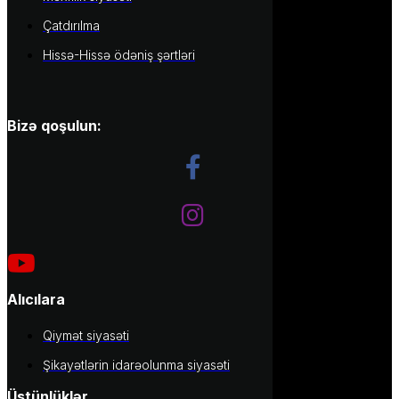
Çatdırılma
Hissə-Hissə ödəniş şərtləri
Bizə qoşulun:
Alıcılara
Qiymət siyasəti
Şikayətlərin idarəolunma siyasəti
Üstünlüklər