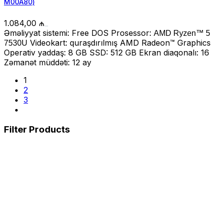
M00A80)
1.084,00
₼
Əməliyyat sistemi: Free DOS Prosessor:
AMD Ryzen™ 5
Videokart: quraşdırılmış AMD Radeon™ Graphics
7530U
Operativ yaddaş: 8 GB SSD: 512 GB Ekran diaqonalı: 16
Zəmanət müddəti: 12 ay
1
2
3
Filter Products