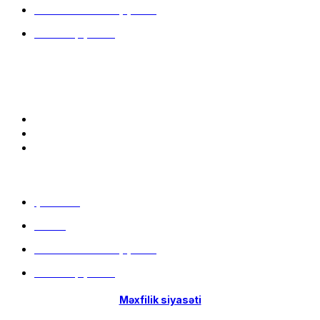
Hissə-Hissə ödəniş şərtləri
İstifadə qaydaları
Bizə qoşulun:
Menu
Çatdırılma
Filiallar
Hissə-Hissə ödəniş şərtləri
İstifadə qaydaları
Məxfilik siyasəti