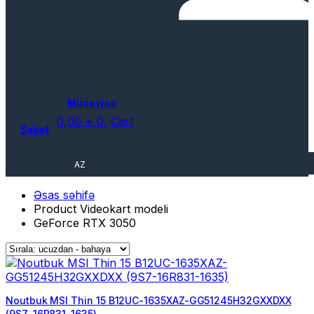
Müqayisə
0,00
₼
0
Cart
Səbət
AZ
Əsas səhifə
Product Videokart modeli
GeForce RTX 3050
Noutbuk MSI Thin 15 B12UC-1635XAZ-GG51245H32GXXDXX
(9S7-16R831-1635)