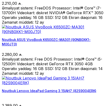
2.210,00
₼
Əməliyyat sistemi: FreeDOS Prosessor: Intel® Core™ i7-
13700H Videokart: diskret NVIDIA® GeForce RTX™ 3050
Operativ yaddaş: 16 GB SSD: 512 GB Ekran diaqonalı: 16
Zəmanət müddəti: 12 ay
Noutbuk ASUS VivoBook K6500ZC-MA301 (90NB0XK1-
M00JT0)
2.280,00
₼
Əməliyyat sistemi: Free DOS Prosessor: Intel® Core™ i5-
12500H Videokart: diskret GeForce RTX 3050 4GB
Operativ yaddaş: 16 GB SSD: 512 GB Ekran diaqonalı: 14
Zəmanət müddəti: 12 ay
Noutbuk Lenovo IdeaPad Gaming 3 15IAH7 (82S9004ERK)
2.389,00
₼