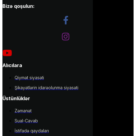
Bizə qoşulun:
Alıcılara
Qiymət siyasəti
Şikayətlərin idarəolunma siyasəti
Üstünlüklər
Zəmanət
Sual-Cavab
İstifadə qaydaları