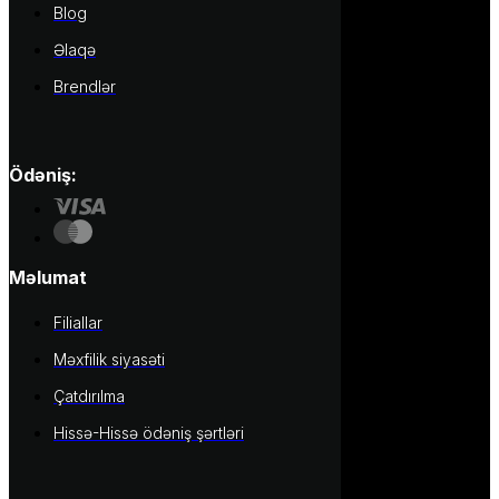
Blog
Əlaqə
Brendlər
Ödəniş:
Məlumat
Filiallar
Məxfilik siyasəti
Çatdırılma
Hissə-Hissə ödəniş şərtləri