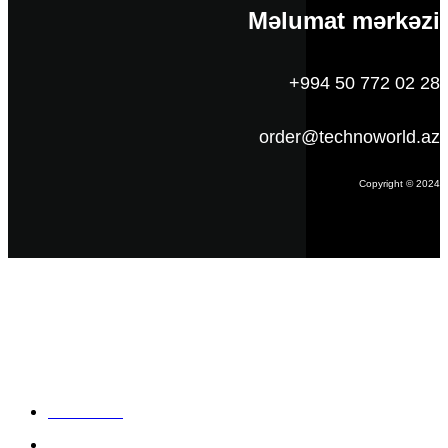
Məlumat mərkəzi
+994 50 772 02 28
order@technoworld.az
Copyright © 2024
Məlumat
Əsas səhifə
Haqqımızda