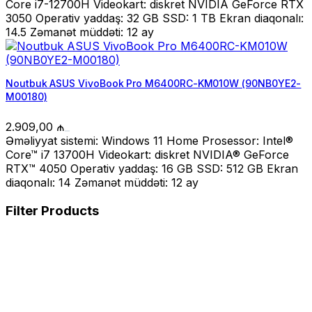
Core i7-12700H Videokart: diskret NVIDIA GeForce RTX
3050 Operativ yaddaş: 32 GB SSD: 1 TB Ekran diaqonalı:
14.5 Zəmanət müddəti: 12 ay
Noutbuk ASUS VivoBook Pro M6400RC-KM010W (90NB0YE2-
M00180)
2.909,00
₼
Əməliyyat sistemi: Windows 11 Home Prosessor: Intel®
Core™ i7 13700H Videokart: diskret NVIDIA® GeForce
RTX™ 4050 Operativ yaddaş: 16 GB SSD: 512 GB Ekran
diaqonalı: 14 Zəmanət müddəti: 12 ay
Filter Products