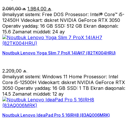
Original
Current
2.091,00
₼
1.984,00
₼
price
price
Əməliyyat sistemi: Free DOS Prosessor: Intel® Core™ i5-
was:
is:
12450H Videokart: diskret NVIDIA GeForce RTX 3050
2.091,00 ₼.
1.984,00 ₼.
Operativ yaddaş: 16 GB SSD: 512 GB Ekran diaqonalı:
15.6 Zəmanət müddəti: 24 ay
Noutbuk Lenovo Yoga Slim 7 ProX 14IAH7 (82TK004HRU)
2.209,00
₼
Əməliyyat sistemi: Windows 11 Home Prosessor: Intel
Core i5-12500H Videokart: diskret NVIDIA GeForce RTX
3050 Operativ yaddaş: 16 GB SSD: 1 TB Ekran diaqonalı:
14.5 Zəmanət müddəti: 12 ay
Noutbuk Lenovo IdeaPad Pro 5 16IRH8 (83AQ006MRK)