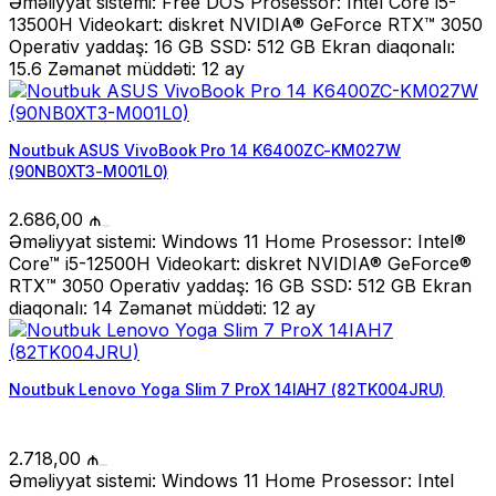
Əməliyyat sistemi: Free DOS Prosessor: Intel Core i5-
13500H Videokart: diskret NVIDIA® GeForce RTX™ 3050
Operativ yaddaş: 16 GB SSD: 512 GB Ekran diaqonalı:
15.6 Zəmanət müddəti: 12 ay
Noutbuk ASUS VivoBook Pro 14 K6400ZC-KM027W
(90NB0XT3-M001L0)
2.686,00
₼
Əməliyyat sistemi: Windows 11 Home Prosessor: Intel®
Core™ i5-12500H Videokart: diskret NVIDIA® GeForce®
RTX™ 3050 Operativ yaddaş: 16 GB SSD: 512 GB Ekran
diaqonalı: 14 Zəmanət müddəti: 12 ay
Noutbuk Lenovo Yoga Slim 7 ProX 14IAH7 (82TK004JRU)
2.718,00
₼
Əməliyyat sistemi: Windows 11 Home Prosessor: Intel