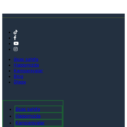
Əsas səhifə
Haqqımızda
Kampaniyalar
Blog
Əlaqə
Əsas səhifə
Haqqımızda
Kampaniyalar