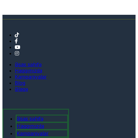
Əsas səhifə
Haqqımızda
Kampaniyalar
Blog
Əlaqə
Əsas səhifə
Haqqımızda
Kampaniyalar