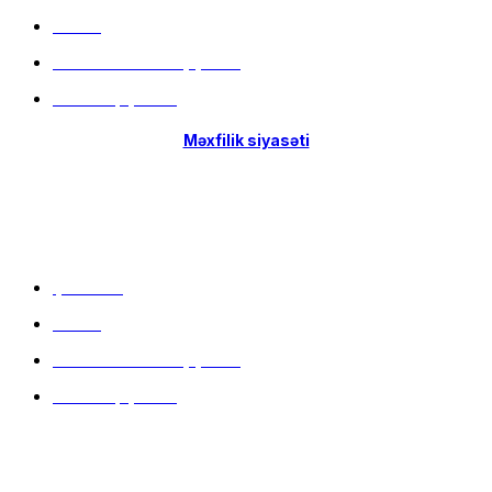
Filiallar
Hissə-Hissə ödəniş şərtləri
İstifadə qaydaları
Məxfilik siyasəti
Menu
Çatdırılma
Filiallar
Hissə-Hissə ödəniş şərtləri
İstifadə qaydaları
Məlumat mərkəzi