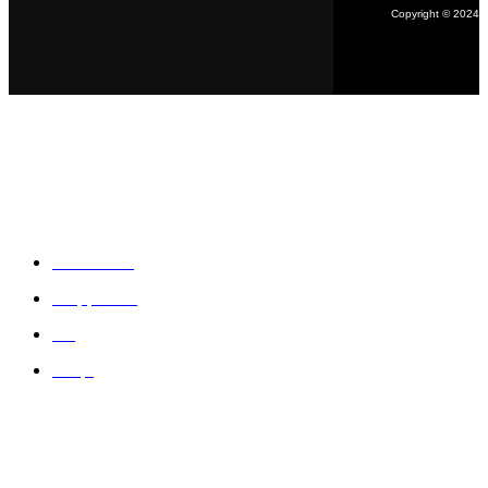
Copyright © 2024
Məlumat
Əsas səhifə
Haqqımızda
Blog
Əlaqə
Ödəniş: