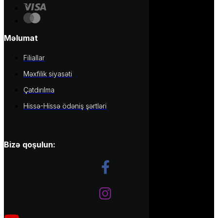
Məlumat
Filiallar
Məxfilik siyasəti
Çatdırılma
Hissə-Hissə ödəniş şərtləri
Bizə qoşulun: