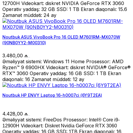
12700H Videokart: diskret NVIDIA GeForce RTX 3060
Operativ yaddaş: 32 GB SSD: 1 TB Ekran diaqonalı: 15.6
Zəmanət müddəti: 24 ay
Noutbuk ASUS VivoBook Pro 16 OLED M7601RM-MX070W
(90NB0YY2-M00310)
3.480,00
₼
Əməliyyat sistemi: Windows 11 Home Prosessor: AMD
Ryzen™ 9 6900HX Videokart: diskret NVIDIA® GeForce®
RTX™ 3060 Operativ yaddaş: 16 GB SSD: 1 TB Ekran
diaqonalı: 16 Zəmanət müddəti: 12 ay
Noutbuk HP ENVY Laptop 16-h0007ci (6Y9T2EA)
4.428,00
₼
Əməliyyat sistemi:
Prosessor:
FreeDos
Intel® Core i9-
Videokart:
12900H
Diskret Nvidia GeForce RTX 3060
Operativ yaddaş: 16 GB SSD: 1TB Ekran diaqonalı: 16