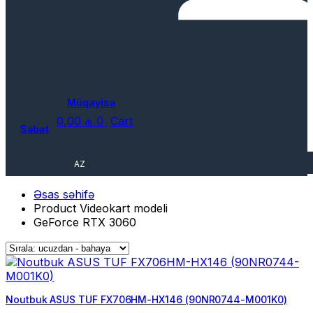
Müqayisə
0,00
₼
0
Cart
Səbət
AZ
Əsas səhifə
Product Videokart modeli
GeForce RTX 3060
Noutbuk ASUS TUF FX706HM-HX146 (90NR0744-M001K0)