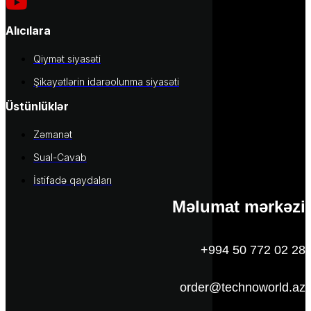
Alıcılara
Qiymət siyasəti
Şikayətlərin idarəolunma siyasəti
Üstünlüklər
Zəmanət
Sual-Cavab
İstifadə qaydaları
Məlumat mərkəzi
+994 50 772 02 28
order@technoworld.az