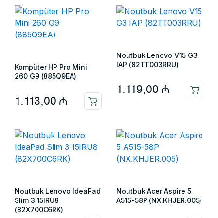
Noutbuk Lenovo V15 G3
IAP (82TT003RRU)
Kompüter HP Pro Mini
260 G9 (885Q9EA)
1.119,00
₼
1.113,00
₼
Noutbuk Lenovo IdeaPad
Noutbuk Acer Aspire 5
Slim 3 15IRU8
A515-58P (NX.KHJER.005)
(82X700C6RK)