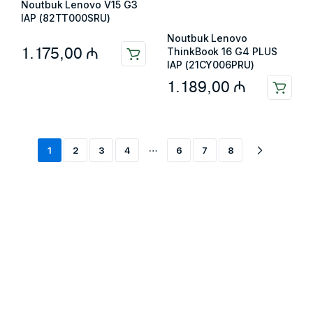
Noutbuk Lenovo V15 G3
IAP (82TT000SRU)
Noutbuk Lenovo
1.175,00
₼
ThinkBook 16 G4 PLUS
IAP (21CY006PRU)
1.189,00
₼
…
1
2
3
4
6
7
8
Məlumat
Əsas səhifə
Haqqımızda