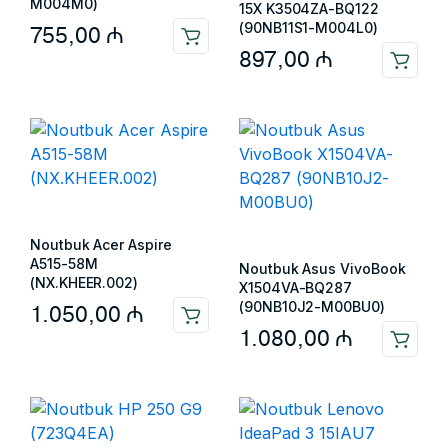
M004M0)
15X K3504ZA-BQ122
(90NB11S1-M004L0)
755,00
₼
897,00
₼
Noutbuk Acer Aspire
A515-58M
Noutbuk Asus VivoBook
(NX.KHEER.002)
X1504VA-BQ287
(90NB10J2-M00BU0)
1.050,00
₼
1.080,00
₼