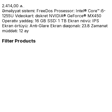
2.414,00
₼
Əməliyyat sistemi: FreeDos Prosessor: Intel® Core™ i5-
1255U Videokart: diskret NVIDIA® GeForce® MX450
Operativ yaddaş: 16 GB SSD: 1 TB Ekran növü: IPS
Ekran örtüyü: Anti-Glare Ekran diaqonalı: 23.8 Zəmanət
müddəti: 12 ay
Filter Products