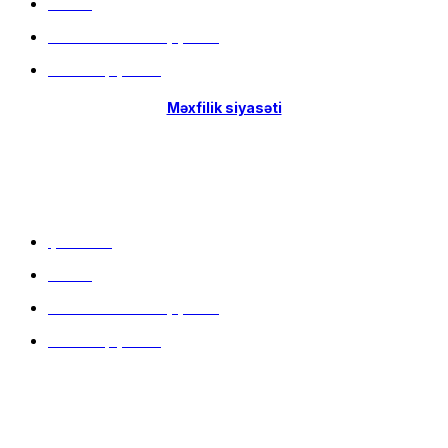
Filiallar
Hissə-Hissə ödəniş şərtləri
İstifadə qaydaları
Məxfilik siyasəti
Menu
Çatdırılma
Filiallar
Hissə-Hissə ödəniş şərtləri
İstifadə qaydaları
Məlumat mərkəzi
9:00 - 20:00 (hər gün)