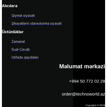
Alıcılara
Qiymət siyasəti
Şikayətlərin idarəolunma siyasəti
Üstünlüklər
Zəmanət
Sual-Cavab
İstifadə qaydaları
Məlumat mərkəzi
+994 50 772 02 28
order@technoworld.az
Copyright © 2024