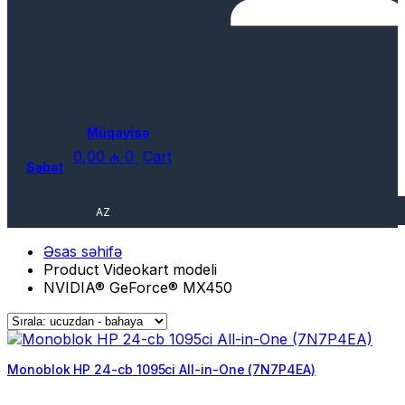
Müqayisə
0,00
₼
0
Cart
Səbət
AZ
Əsas səhifə
Product Videokart modeli
NVIDIA® GeForce® MX450
Monoblok HP 24-cb 1095ci All-in-One (7N7P4EA)