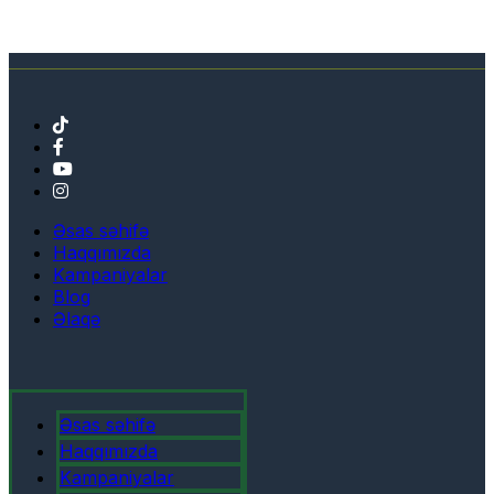
Əsas səhifə
Haqqımızda
Kampaniyalar
Blog
Əlaqə
Əsas səhifə
Haqqımızda
Kampaniyalar