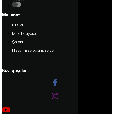
Məlumat
Filiallar
Məxfilik siyasəti
Çatdırılma
Hissə-Hissə ödəniş şərtləri
Bizə qoşulun: