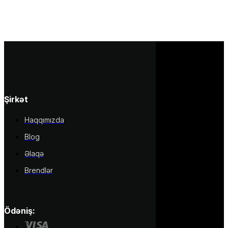
Şirkət
Haqqımızda
Blog
Əlaqə
Brendlər
Ödəniş: