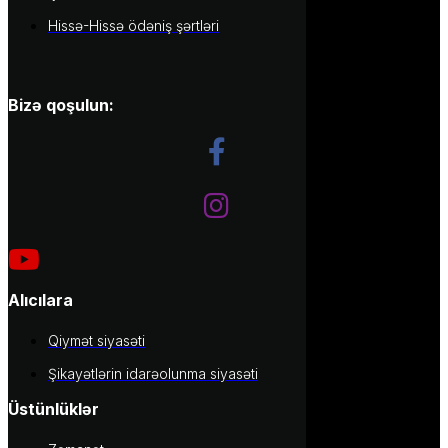
Hissə-Hissə ödəniş şərtləri
Bizə qoşulun:
Alıcılara
Qiymət siyasəti
Şikayətlərin idarəolunma siyasəti
Üstünlüklər