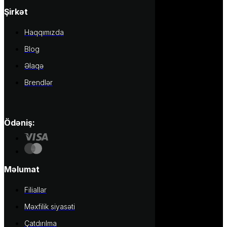
Şirkət
Haqqımızda
Blog
Əlaqə
Brendlər
Ödəniş:
Məlumat
Filiallar
Məxfilik siyasəti
Çatdırılma