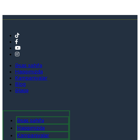
Əsas səhifə
Haqqımızda
Kampaniyalar
Blog
Əlaqə
Əsas səhifə
Haqqımızda
Kampaniyalar