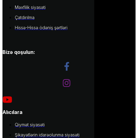
Məxfilik siyasəti
Çatdırılma
Hissə-Hissə ödəniş şərtləri
Bizə qoşulun:
Alıcılara
Qiymət siyasəti
Şikayətlərin idarəolunma siyasəti