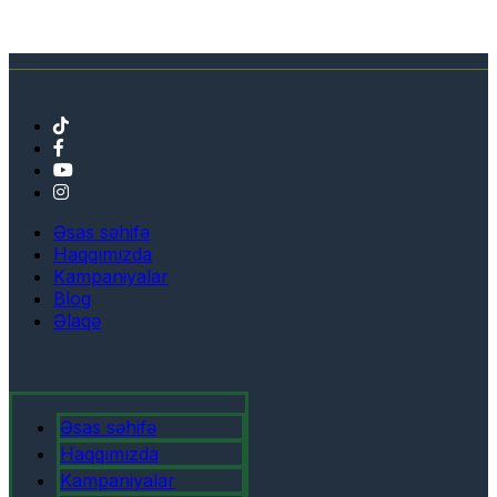
Əsas səhifə
Haqqımızda
Kampaniyalar
Blog
Əlaqə
Əsas səhifə
Haqqımızda
Kampaniyalar