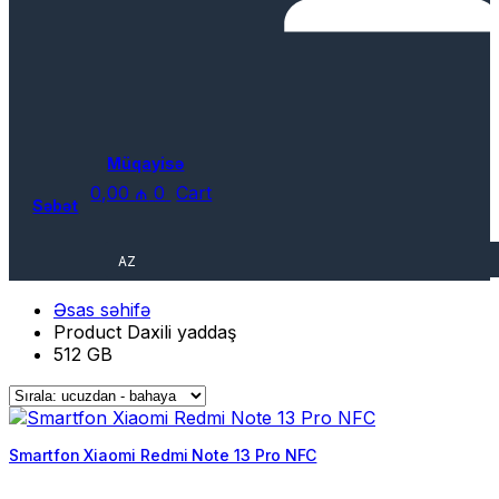
Müqayisə
0,00
₼
0
Cart
Səbət
AZ
Əsas səhifə
Product Daxili yaddaş
512 GB
Smartfon Xiaomi Redmi Note 13 Pro NFC