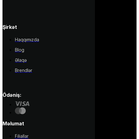
Şirkət
Haqqımızda
Blog
Əlaqə
Brendlər
Ödəniş:
Məlumat
Filiallar