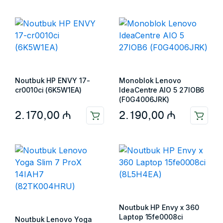
Noutbuk HP ENVY 17-
Monoblok Lenovo
cr0010ci (6K5W1EA)
IdeaCentre AIO 5 27IOB6
(F0G4006JRK)
2.170,00
₼
2.190,00
₼
Noutbuk HP Envy x 360
Laptop 15fe0008ci
Noutbuk Lenovo Yoga