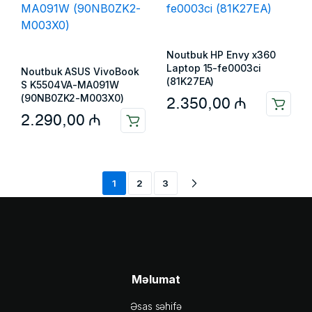
Noutbuk HP Envy x360
Laptop 15-fe0003ci
Noutbuk ASUS VivoBook
(81K27EA)
S K5504VA-MA091W
(90NB0ZK2-M003X0)
2.350,00
₼
2.290,00
₼
1
2
3
Məlumat
Əsas səhifə