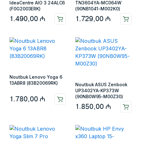
IdeaCentre AIO 3 24ALC6
TN3604YA-MC064W
(F0G2003ERK)
(90NB1041-M002K0)
1.490,00
₼
1.729,00
₼
Noutbuk Lenovo Yoga 6
13ABR8 (83B20069RK)
Noutbuk ASUS Zenbook
UP3402YA-KP373W
(90NB0W95-M00Z30)
1.780,00
₼
1.850,00
₼