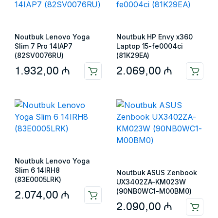
Noutbuk Lenovo Yoga
Noutbuk HP Envy x360
Slim 7 Pro 14IAP7
Laptop 15-fe0004ci
(82SV0076RU)
(81K29EA)
1.932,00
₼
2.069,00
₼
Noutbuk Lenovo Yoga
Slim 6 14IRH8
Noutbuk ASUS Zenbook
(83E0005LRK)
UX3402ZA-KM023W
(90NB0WC1-M00BM0)
2.074,00
₼
2.090,00
₼