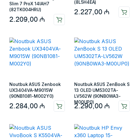
(8L5H4EA)
Slim 7 ProX 14IAH7
(82TK004HRU)
2.227,00
₼
2.209,00
₼
Noutbuk ASUS Zenbook
Noutbuk ASUS ZenBook S
UX3404VA-M9015W
13 OLED UM5302TA-
(90NB1081-M002Y0)
LV562W (90NB0WA3-
M00UP0)
2.284,00
₼
2.290,00
₼