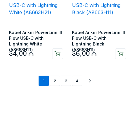
Kabel Anker PowerLine III
Kabel Anker PowerLine III
Flow USB-C with
Flow USB-C with
Lightning White
Lightning Black
(A8663H21)
(A8663H11)
34,00
₼
36,00
₼
1
2
3
4
Məlumat
Əsas səhifə