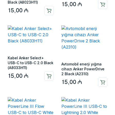
Black (A8023H11)
15,00
₼
15,00
₼
Kabel Anker Select+
USB-C to USB-C 2.0 Black
Avtomobil enerji yığma
(A8033H11)
cihazı Anker PowerDrive
2 Black (A2310)
15,00
₼
15,00
₼