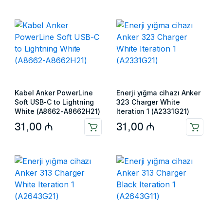
Kabel Anker PowerLine
Enerji yığma cihazı Anker
Soft USB-C to Lightning
323 Charger White
White (A8662-A8662H21)
Iteration 1 (A2331G21)
31,00
₼
31,00
₼