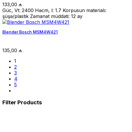
133,00
₼
Güc, Vt: 2400 Həcm, l: 1.7 Korpusun materialı:
şüşə/plastik Zəmanət müddəti: 12 ay
Blender Bosch MSM4W421
135,00
₼
1
2
3
4
5
Filter Products