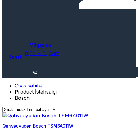
Müqayisə
0,00
₼
0
Cart
Səbət
AZ
Əsas səhifə
Product İstehsalçı
Bosch
Qəhvəüyüdən Bosch TSM6A011W