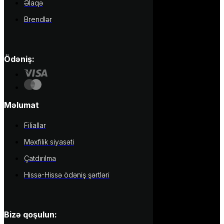
Əlaqə
Brendlər
Ödəniş:
Məlumat
Filiallar
Məxfilik siyasəti
Çatdırılma
Hissə-Hissə ödəniş şərtləri
Bizə qoşulun: