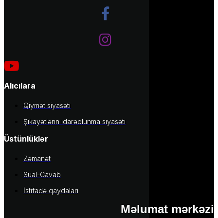
Alıcılara
Qiymət siyasəti
Şikayətlərin idarəolunma siyasəti
Üstünlüklər
Zəmanət
Sual-Cavab
İstifadə qaydaları
Məlumat mərkəzi