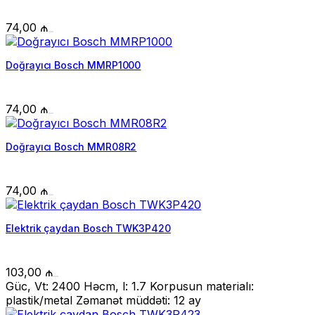
74,00
₼
Doğrayıcı Bosch MMRP1000
74,00
₼
Doğrayıcı Bosch MMR08R2
74,00
₼
Elektrik çaydan Bosch TWK3P420
103,00
₼
Güc, Vt: 2400 Həcm, l: 1.7 Korpusun materialı:
plastik/metal Zəmanət müddəti: 12 ay