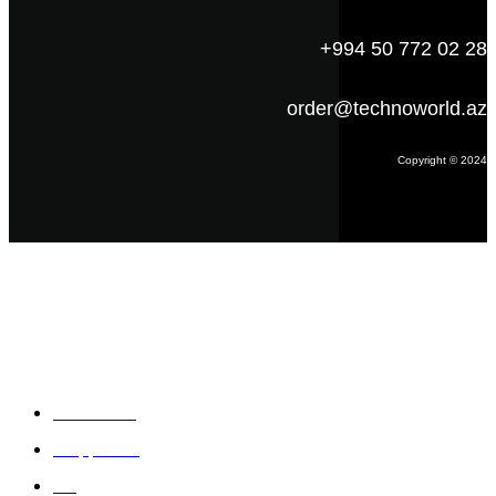
+994 50 772 02 28
order@technoworld.az
Copyright © 2024
Məlumat
Əsas səhifə
Haqqımızda
Blog