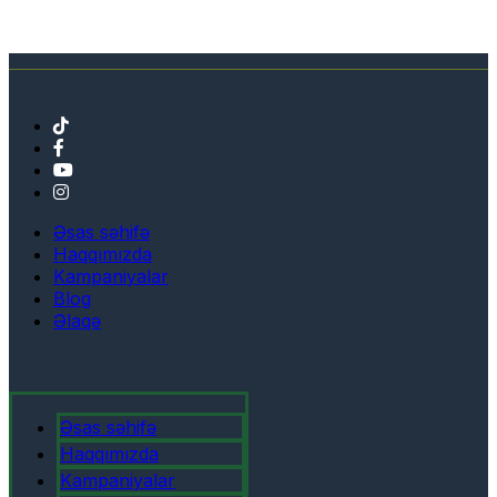
Əsas səhifə
Haqqımızda
Kampaniyalar
Blog
Əlaqə
Əsas səhifə
Haqqımızda
Kampaniyalar