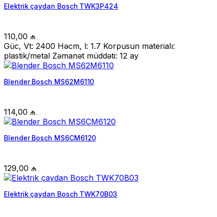
Elektrik çaydan Bosch TWK3P424
110,00
₼
Güc, Vt: 2400 Həcm, l: 1.7 Korpusun materialı:
plastik/metal Zəmanət müddəti: 12 ay
Blender Bosch MS62M6110
114,00
₼
Blender Bosch MS6CM6120
129,00
₼
Elektrik çaydan Bosch TWK70B03