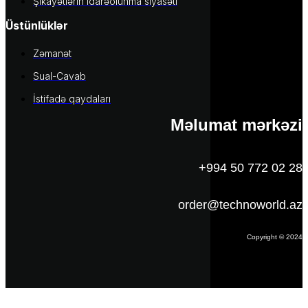
Şikayətlərin idarəolunma siyasəti
Üstünlüklər
Zəmanət
Sual-Cavab
İstifadə qaydaları
Məlumat mərkəzi
+994 50 772 02 28
order@technoworld.az
Copyright © 2024