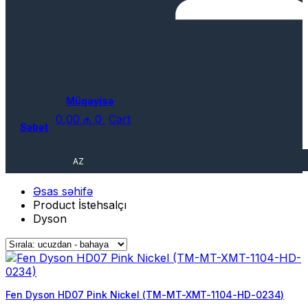
Müqayisə
0,00
₼
0
Cart
Səbət
AZ
Əsas səhifə
Product İstehsalçı
Dyson
Fen Dyson HD07 Pink Nickel (TM-MT-XMT-1104-HD-0234)