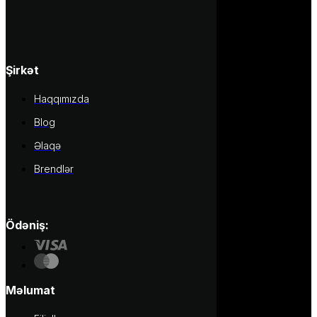
Şirkət
Haqqımızda
Blog
Əlaqə
Brendlər
Ödəniş:
Məlumat