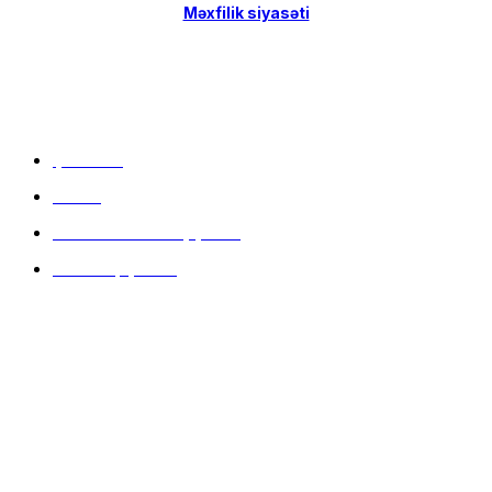
Məxfilik siyasəti
Menu
Çatdırılma
Filiallar
Hissə-Hissə ödəniş şərtləri
İstifadə qaydaları
Məlumat mərkəzi
9:00 - 20:00 (hər gün)
+994 51 353 82 44