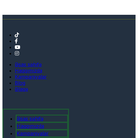
Əsas səhifə
Haqqımızda
Kampaniyalar
Blog
Əlaqə
Əsas səhifə
Haqqımızda
Kampaniyalar