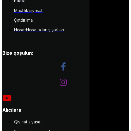
Filiallar
Məxfilik siyasəti
Çatdırılma
Hissə-Hissə ödəniş şərtləri
Bizə qoşulun:
Alıcılara
Qiymət siyasəti