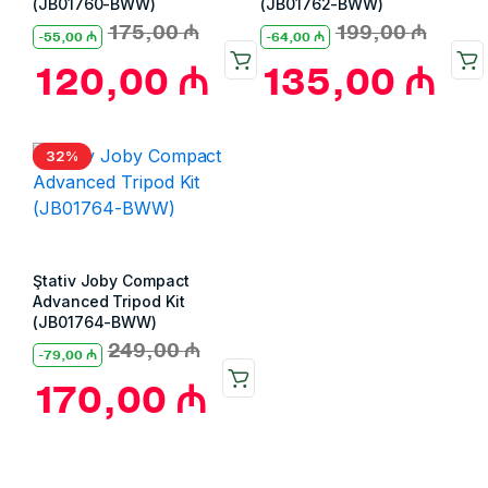
(JB01760-BWW)
(JB01762-BWW)
175,00
₼
199,00
₼
-
55,00
₼
-
64,00
₼
120,00
₼
135,00
₼
32%
Ştativ Joby Compact
Advanced Tripod Kit
(JB01764-BWW)
249,00
₼
-
79,00
₼
170,00
₼