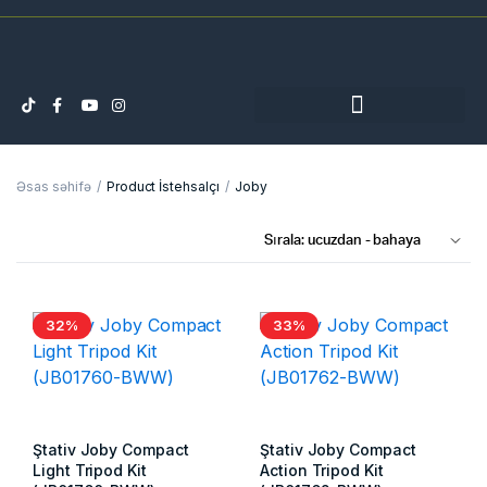
Əsas səhifə
Product İstehsalçı
Joby
32%
33%
Ştativ Joby Compact
Ştativ Joby Compact
Light Tripod Kit
Action Tripod Kit