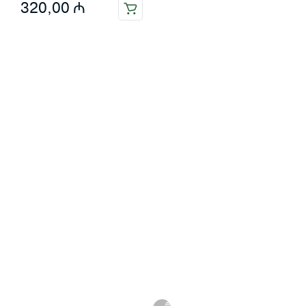
320,00
₼
Məlumat
Əsas səhifə
Haqqımızda
Blog
Əlaqə
Ödəniş: