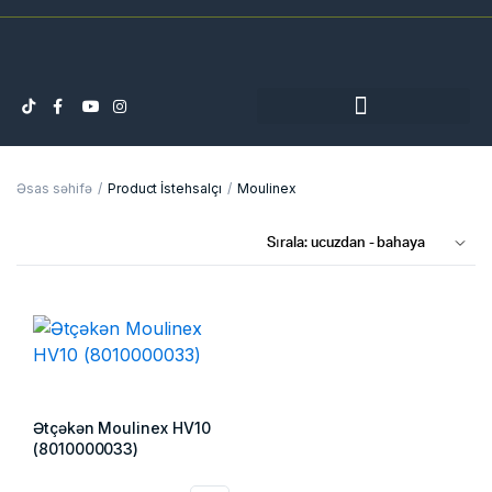
Əsas səhifə
Product İstehsalçı
Moulinex
Ətçəkən Moulinex HV10
(8010000033)