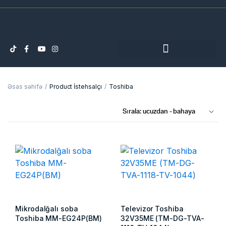
Əsas səhifə
Product İstehsalçı
Toshiba
Mikrodalğalı soba
Televizor Toshiba
Toshiba MM-EG24P(BM)
32V35ME (TM-DG-TVA-