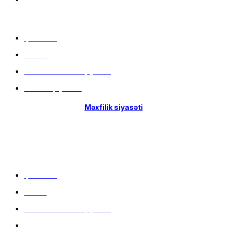
Menu
Çatdırılma
Filiallar
Hissə-Hissə ödəniş şərtləri
İstifadə qaydaları
Məxfilik siyasəti
Menu
Çatdırılma
Filiallar
Hissə-Hissə ödəniş şərtləri
İstifadə qaydaları