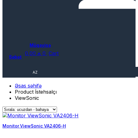
Müqayisə
0,00
₼
0
Cart
Səbət
AZ
Əsas səhifə
Product İstehsalçı
ViewSonic
Monitor ViewSonic VA2406-H