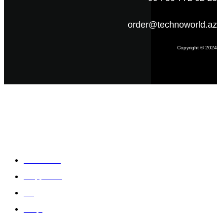
order@technoworld.az
Copyright © 2024
Məlumat
Əsas səhifə
Haqqımızda
Blog
Əlaqə