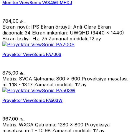
Monitor ViewSonic VA3456-MHDJ
784,00
₼
Ekran növü: IPS Ekran örtüyü: Anti-Glare Ekran
diaqonalı: 34 Ekran imkanları: UWQHD (3440 x 1440)
Ekran tezliyi, Hz: 75 Zəmanət müddəti: 12 ay
Proyektor ViewSonic PA700S
875,00
₼
Matris: SVGA Qətnamə: 800 x 600 Proyeksiya məsafəsi,
m: 1.18 - 13.17 Zəmanət müddəti: 12 ay
Proyektor ViewSonic PA503W
967,00
₼
Matris: WXGA Qətnamə: 1280 x 800 Proyeksiya
məsafəsi, m: 1 - 10.98 Zəmanət müddəti: 12 ay