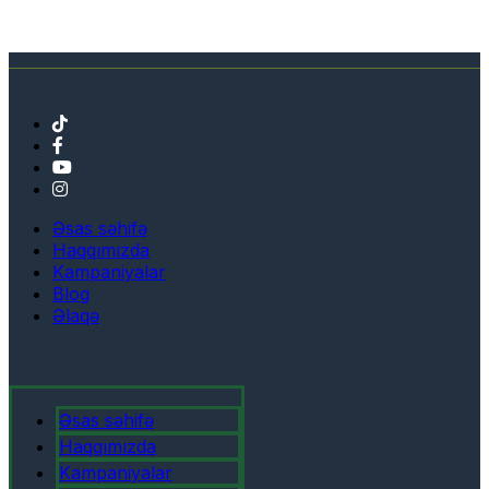
Əsas səhifə
Haqqımızda
Kampaniyalar
Blog
Əlaqə
Əsas səhifə
Haqqımızda
Kampaniyalar