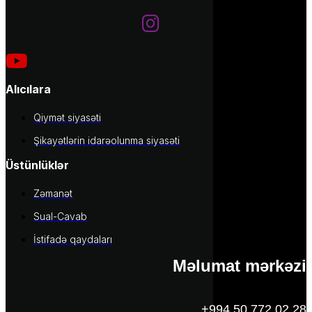
Alıcılara
Qiymət siyasəti
Şikayətlərin idarəolunma siyasəti
Üstünlüklər
Zəmanət
Sual-Cavab
İstifadə qaydaları
Məlumat mərkəzi
+994 50 772 02 28