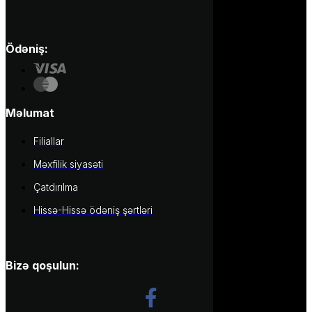
Ödəniş:
Məlumat
Filiallar
Məxfilik siyasəti
Çatdırılma
Hissə-Hissə ödəniş şərtləri
Bizə qoşulun: