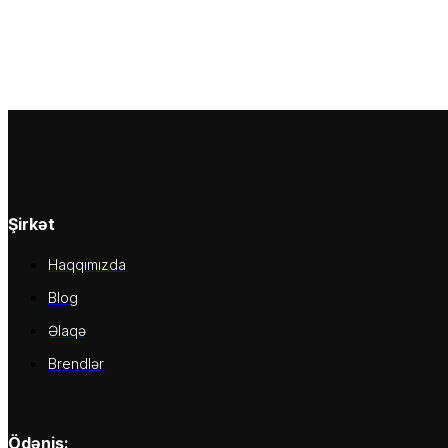
Şirkət
Haqqımızda
Blog
Əlaqə
Brendlər
Ödəniş: