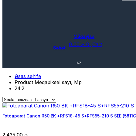
Müqayisə
0,00
₼
0
Cart
Səbət
AZ
Əsas səhifə
Product Meqapiksel sayı, Mp
24.2
Fotoaparat Canon R50 BK +RFS18-45 S+RFS55-210 S SEE (5811
2.435,00
₼