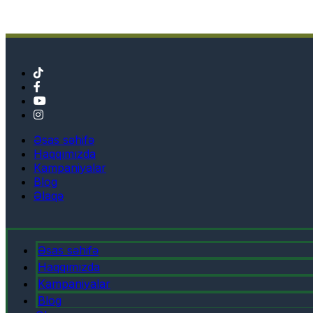
Əsas səhifə
Haqqımızda
Kampaniyalar
Blog
Əlaqə
Əsas səhifə
Haqqımızda
Kampaniyalar
Blog