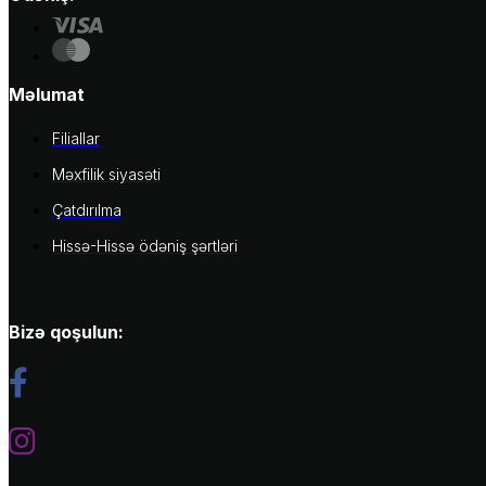
Məlumat
Filiallar
Məxfilik siyasəti
Çatdırılma
Hissə-Hissə ödəniş şərtləri
Bizə qoşulun: