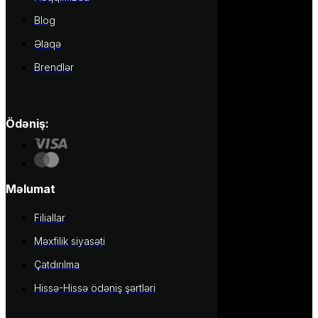
Blog
Əlaqə
Brendlər
Ödəniş:
Məlumat
Filiallar
Məxfilik siyasəti
Çatdırılma
Hissə-Hissə ödəniş şərtləri