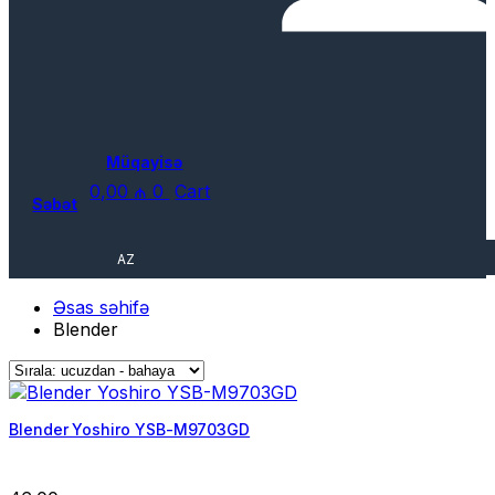
Müqayisə
0,00
₼
0
Cart
Səbət
AZ
Əsas səhifə
Blender
Blender Yoshiro YSB-M9703GD