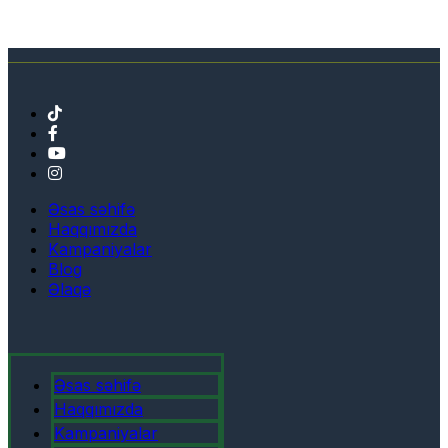
Əsas səhifə
Haqqımızda
Kampaniyalar
Blog
Əlaqə
Əsas səhifə
Haqqımızda
Kampaniyalar