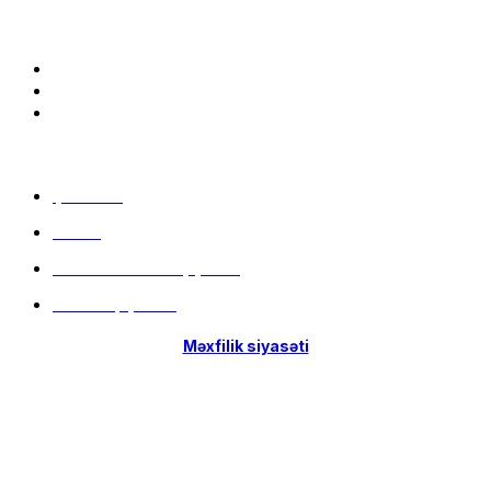
Bizə qoşulun:
Menu
Çatdırılma
Filiallar
Hissə-Hissə ödəniş şərtləri
İstifadə qaydaları
Məxfilik siyasəti
Menu