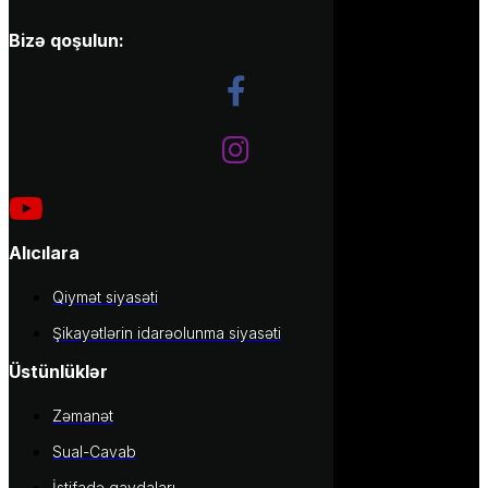
Bizə qoşulun:
Alıcılara
Qiymət siyasəti
Şikayətlərin idarəolunma siyasəti
Üstünlüklər
Zəmanət
Sual-Cavab
İstifadə qaydaları