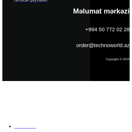
Məlumat mərkəzi
+994 50 772 02 28
order@technoworld.az
Copyright © 2024
Məlumat
Əsas səhifə