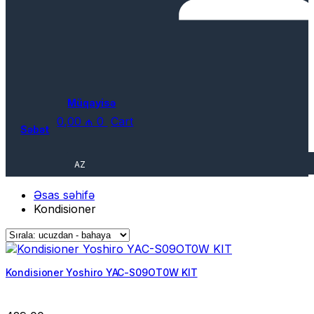
Müqayisə
0,00
₼
0
Cart
Səbət
AZ
Əsas səhifə
Kondisioner
Kondisioner Yoshiro YAC-S09OT0W KIT