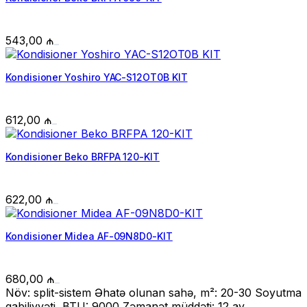
543,00
₼
Kondisioner Yoshiro YAC-S12OT0B KIT
612,00
₼
Kondisioner Beko BRFPA 120-KIT
622,00
₼
Kondisioner Midea AF-09N8D0-KIT
680,00
₼
Növ: split-sistem Əhatə olunan sahə, m²: 20-30 Soyutma
qabiliyyəti, BTU: 9000 Zəmanət müddəti: 12 ay