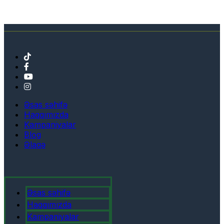
Əsas səhifə
Haqqımızda
Kampaniyalar
Blog
Əlaqə
Əsas səhifə
Haqqımızda
Kampaniyalar