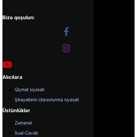
Bizə qoşulun:
Alıcılara
Qiymət siyasəti
Şikayətlərin idarəolunma siyasəti
Üstünlüklər
Zəmanət
Sual-Cavab