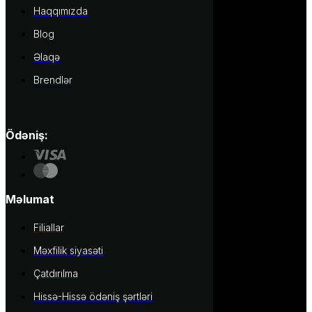
Haqqımızda
Blog
Əlaqə
Brendlər
Ödəniş:
Məlumat
Filiallar
Məxfilik siyasəti
Çatdırılma
Hissə-Hissə ödəniş şərtləri