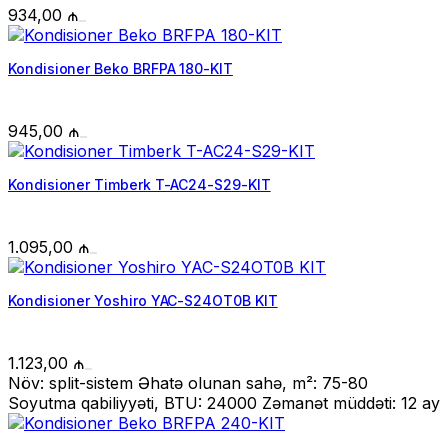
934,00
₼
Kondisioner Beko BRFPA 180-KIT
945,00
₼
Kondisioner Timberk T-AC24-S29-KIT
1.095,00
₼
Kondisioner Yoshiro YAC-S24OT0B KIT
1.123,00
₼
Növ: split-sistem Əhatə olunan sahə, m²: 75-80
Soyutma qabiliyyəti, BTU: 24000 Zəmanət müddəti: 12 ay