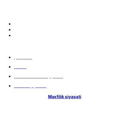
Bizə qoşulun:
Menu
Çatdırılma
Filiallar
Hissə-Hissə ödəniş şərtləri
İstifadə qaydaları
Məxfilik siyasəti
Menu