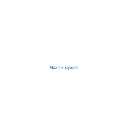
Menu
Çatdırılma
Filiallar
Hissə-Hissə ödəniş şərtləri
İstifadə qaydaları
Məxfilik siyasəti
Menu
Çatdırılma
Filiallar
Hissə-Hissə ödəniş şərtləri