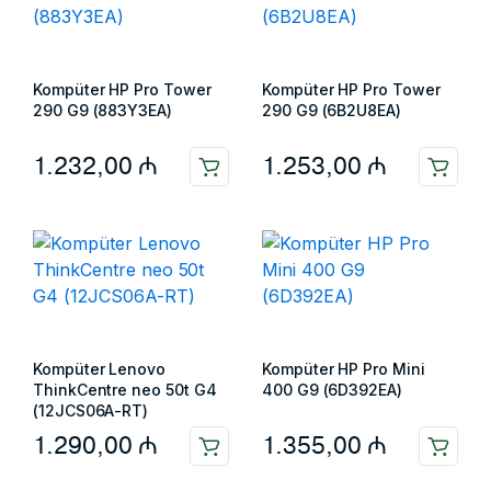
Kompüter HP Pro Tower
Kompüter HP Pro Tower
290 G9 (883Y3EA)
290 G9 (6B2U8EA)
1.232,00
₼
1.253,00
₼
Kompüter Lenovo
Kompüter HP Pro Mini
ThinkCentre neo 50t G4
400 G9 (6D392EA)
(12JCS06A-RT)
1.290,00
₼
1.355,00
₼