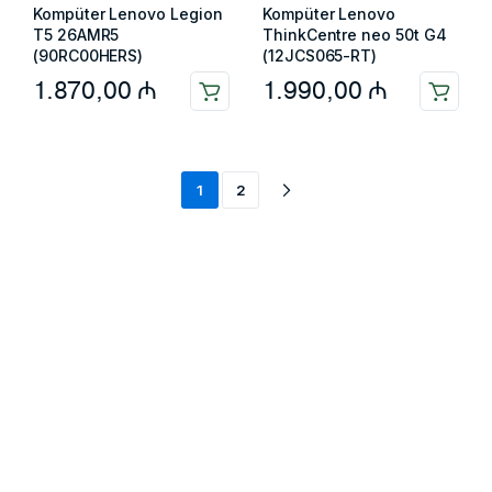
Kompüter Lenovo Legion
Kompüter Lenovo
T5 26AMR5
ThinkCentre neo 50t G4
(90RC00HERS)
(12JCS065-RT)
1.870,00
₼
1.990,00
₼
1
2
Məlumat
Əsas səhifə
Haqqımızda
Blog