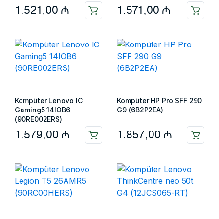
1.521,00
₼
1.571,00
₼
Kompüter Lenovo IC
Kompüter HP Pro SFF 290
Gaming5 14IOB6
G9 (6B2P2EA)
(90RE002ERS)
1.579,00
₼
1.857,00
₼