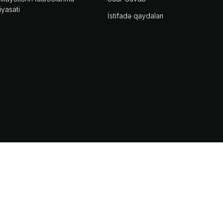
iyasəti
İstifadə qaydaları