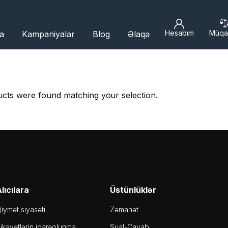
Hesabım
Müqa
a
Kampaniyalar
Blog
Əlaqə
cts were found matching your selection.
lıcılara
Üstünlüklər
iymət siyasəti
Zəmanət
ikayətlərin idarəolunma
Sual-Cavab