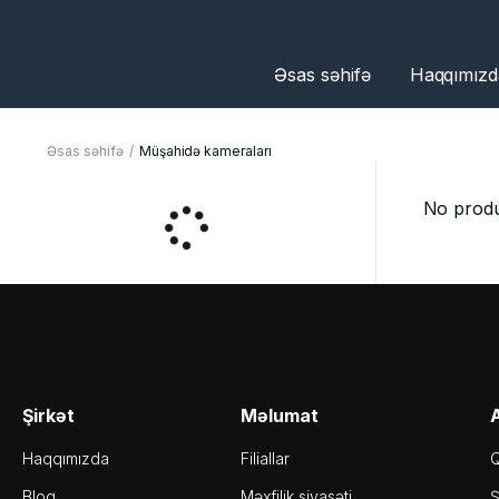
Əsas səhifə
Haqqımızd
Əsas səhifə
Müşahidə kameraları
No produ
Şirkət
Məlumat
A
Haqqımızda
Filiallar
Q
Blog
Məxfilik siyasəti
Ş