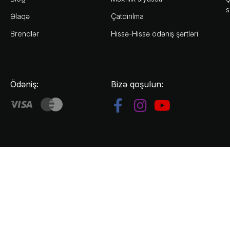
s
Əlaqə
Çatdırılma
Brendlər
Hissə-Hissə ödəniş şərtləri
Ödəniş:
Bizə qoşulun: