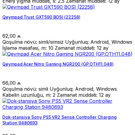
Enerji yığma müddəti, s: 2.5 Zəmanət müddəti: 12 ay
Qeympad Trust GXT590 BOSI (22258)
62,00
₼
Qoşulma növü: simli/simsiz Uyğunluq: Android, Windows
İşləmə məsafəsi, m: 10 Zəmanət müddəti: 12 ay
Qeympad Acer Nitro Gaming NGR200 (GP.OTH11.048)
66,00
₼
Qoşulma növü: simli Uyğunluq: Android, Windows
Kabelin uzunluğu, m: 2 Zəmanət müddəti: 12 ay
Dok-stansiya Sony PS5 VR2 Sense Controller Charging
Station 9480693