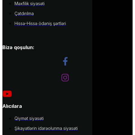
Məxfilik siyasəti
Çatdırılma
Hissə-Hissə ödəniş şərtləri
Bizə qoşulun:
Alıcılara
Qiymət siyasəti
Şikayətlərin idarəolunma siyasəti