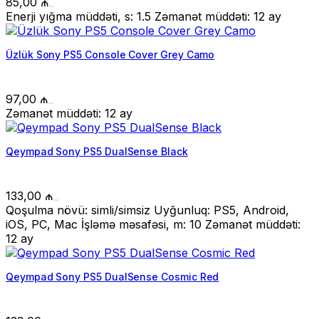
85,00
₼
Enerji yığma müddəti, s: 1.5 Zəmanət müddəti: 12 ay
Üzlük Sony PS5 Console Cover Grey Camo
97,00
₼
Zəmanət müddəti: 12 ay
Qeympad Sony PS5 DualSense Black
133,00
₼
Qoşulma növü: simli/simsiz Uyğunluq: PS5, Android,
iOS, PC, Mac İşləmə məsafəsi, m: 10 Zəmanət müddəti:
12 ay
Qeympad Sony PS5 DualSense Cosmic Red