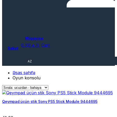
Müqayisə
0,00
₼
0
Cart
Səbət
AZ
Əsas səhifə
Oyun konsolu
Qeympad üçün stik Sony PS5 Stick Module 9444695