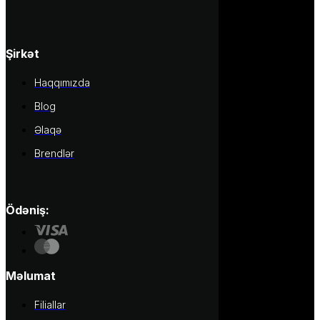
Şirkət
Haqqımızda
Blog
Əlaqə
Brendlər
Ödəniş:
Məlumat
Filiallar