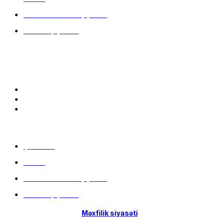
Hissə-Hissə ödəniş şərtləri
İstifadə qaydaları
Bizə qoşulun:
Menu
Çatdırılma
Filiallar
Hissə-Hissə ödəniş şərtləri
İstifadə qaydaları
Məxfilik siyasəti