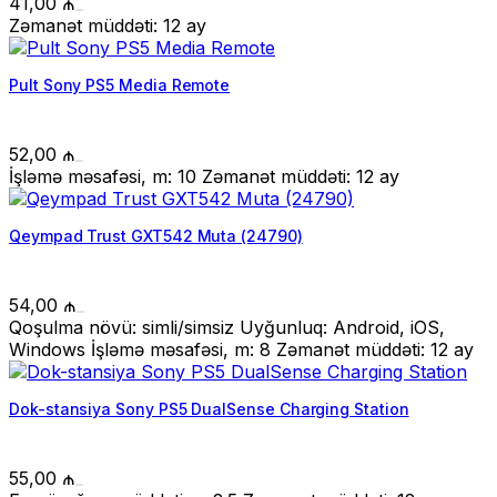
41,00
₼
Zəmanət müddəti: 12 ay
Pult Sony PS5 Media Remote
52,00
₼
İşləmə məsafəsi, m: 10 Zəmanət müddəti: 12 ay
Qeympad Trust GXT542 Muta (24790)
54,00
₼
Qoşulma növü: simli/simsiz Uyğunluq: Android, iOS,
Windows İşləmə məsafəsi, m: 8 Zəmanət müddəti: 12 ay
Dok-stansiya Sony PS5 DualSense Charging Station
55,00
₼