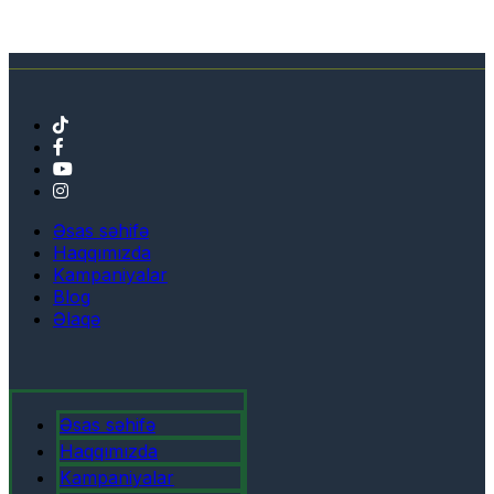
Əsas səhifə
Haqqımızda
Kampaniyalar
Blog
Əlaqə
Əsas səhifə
Haqqımızda
Kampaniyalar