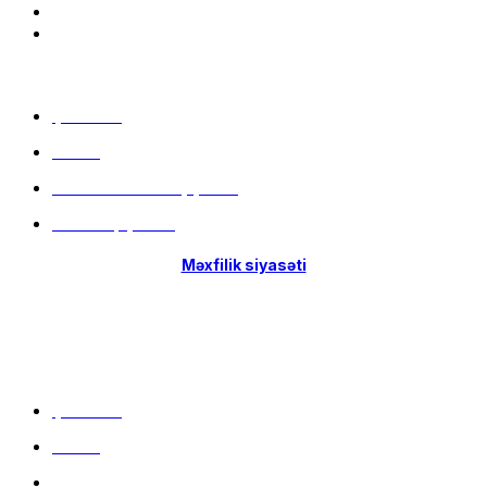
Menu
Çatdırılma
Filiallar
Hissə-Hissə ödəniş şərtləri
İstifadə qaydaları
Məxfilik siyasəti
Menu
Çatdırılma
Filiallar
Hissə-Hissə ödəniş şərtləri