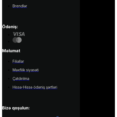
Brendlər
Ödəniş:
Məlumat
Filiallar
Məxfilik siyasəti
Çatdırılma
Hissə-Hissə ödəniş şərtləri
Bizə qoşulun: