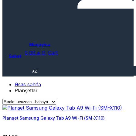
Müqayisə
0,00
₼
0
Cart
Səbət
AZ
Əsas səhifə
Planşetlar
Planşet Samsung Galaxy Tab A9 Wi-Fi (SM-X110)