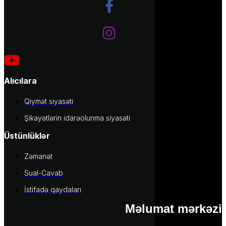
Alıcılara
Qiymət siyasəti
Şikayətlərin idarəolunma siyasəti
Üstünlüklər
Zəmanət
Sual-Cavab
İstifadə qaydaları
Məlumat mərkəzi