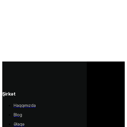
Şirkət
Haqqımızda
Blog
Əlaqə