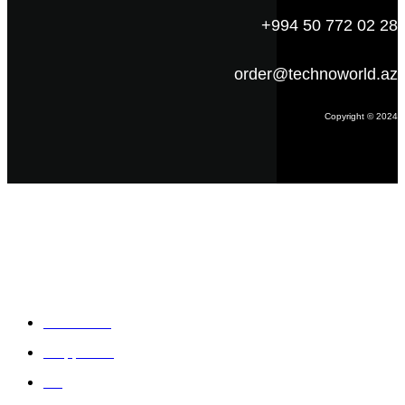
+994 50 772 02 28
order@technoworld.az
Copyright © 2024
Məlumat
Əsas səhifə
Haqqımızda
Blog