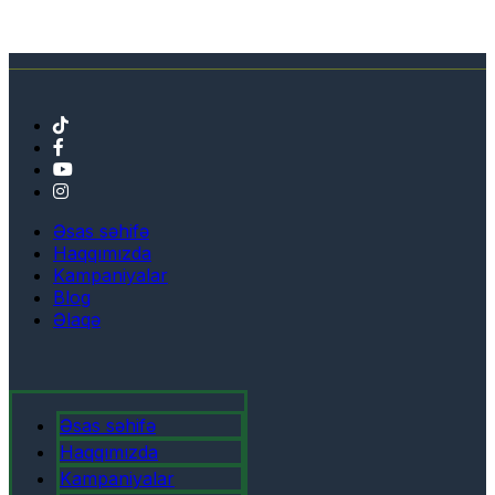
Əsas səhifə
Haqqımızda
Kampaniyalar
Blog
Əlaqə
Əsas səhifə
Haqqımızda
Kampaniyalar