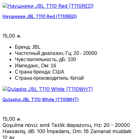
Наушники JBL T110 Red (T110RED)
15,00
₼
Бренд: JBL
Частотный диапазон, Гц: 20 - 20000
Чувствительность, дБ: 100
Импеданс, Ом: 16
Страна бренда: США
Страна-производитель: Китай
Qulaqlıq JBL T110 White (T110WHT)
15,00
₼
Qoşulma növü: simli Tezlik diapazonu, Hz: 20 - 20000
Həssaslıq, dB: 100 İmpedans, Om: 16 Zəmanət müddəti:
12 ay