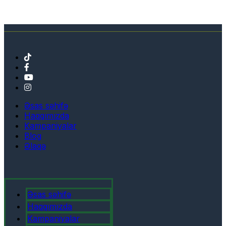
Əsas səhifə
Haqqımızda
Kampaniyalar
Blog
Əlaqə
Əsas səhifə
Haqqımızda
Kampaniyalar