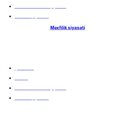
Hissə-Hissə ödəniş şərtləri
İstifadə qaydaları
Məxfilik siyasəti
Menu
Çatdırılma
Filiallar
Hissə-Hissə ödəniş şərtləri
İstifadə qaydaları
Məlumat mərkəzi
9:00 - 20:00 (hər gün)