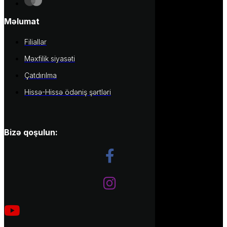
Məlumat
Filiallar
Məxfilik siyasəti
Çatdırılma
Hissə-Hissə ödəniş şərtləri
Bizə qoşulun: