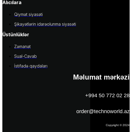
Alıcılara
Qiymət siyasəti
Şikayətlərin idarəolunma siyasəti
Üstünlüklər
Zəmanət
Sual-Cavab
İstifadə qaydaları
Məlumat mərkəzi
+994 50 772 02 28
order@technoworld.az
Copyright © 2024