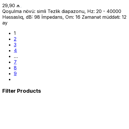
29,90
₼
Qoşulma növü: simli Tezlik diapazonu, Hz: 20 - 40000
Həssaslıq, dB: 98 İmpedans, Om: 16 Zəmanət müddəti: 12
ay
1
2
3
4
…
7
8
9
Filter Products