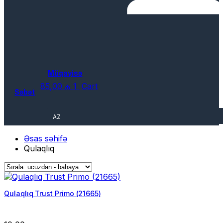
Müqayisə
85,00
₼
1
Cart
Səbət
AZ
Əsas səhifə
Qulaqlıq
Qulaqlıq Trust Primo (21665)