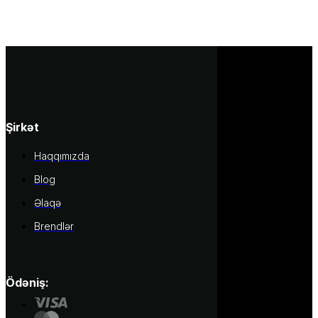
Şirkət
Haqqımızda
Blog
Əlaqə
Brendlər
Ödəniş: