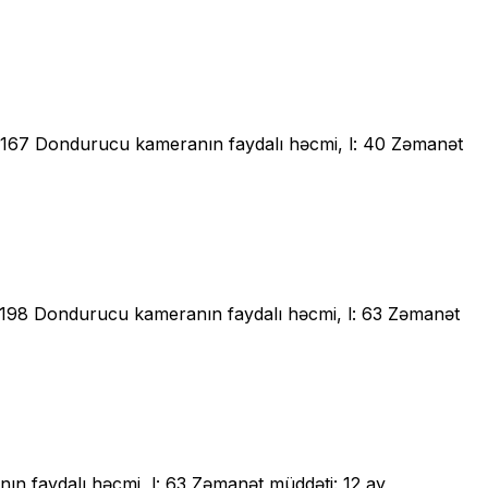
l: 167 Dondurucu kameranın faydalı həcmi, l: 40 Zəmanət
l: 198 Dondurucu kameranın faydalı həcmi, l: 63 Zəmanət
ın faydalı həcmi, l: 63 Zəmanət müddəti: 12 ay