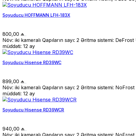
Soyuducu HOFFMANN LFH-183X
800,00
₼
Növ: iki kameralı Qapıların sayı: 2 Əritmə sistemi: DeFr
müddəti: 12 ay
Soyuducu Hisense RD39WC
899,00
₼
Növ: iki kameralı Qapıların sayı: 2 Əritmə sistemi: NoFr
müddəti: 12 ay
Soyuducu Hisense RD39WCR
940,00
₼
Növ: iki kameralı Qapıların sayı: 2 Əritmə sistemi: NoFr