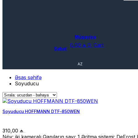
Müqayisə
0,00
₼
0
Cart
Səbət
AZ
Əsas səhifə
Soyuducu
Soyuducu HOFFMANN DTF-850WEN
310,00
₼
Növ: iki kameralı Qapıların sayı: 1 Əritmə sistemi: DeFro