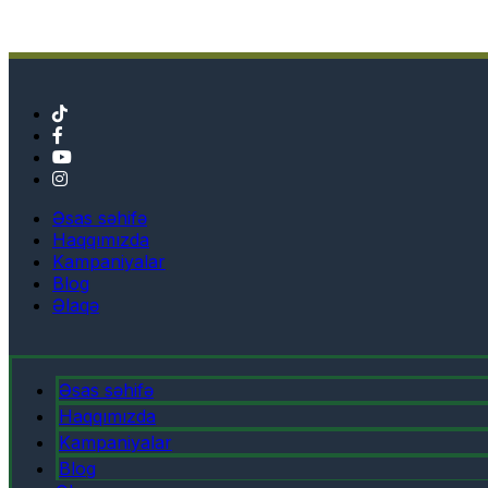
Əsas səhifə
Haqqımızda
Kampaniyalar
Blog
Əlaqə
Əsas səhifə
Haqqımızda
Kampaniyalar
Blog