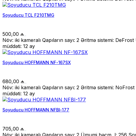
Soyuducu TCL F210TMG
500,00
₼
Növ: iki kameralı Qapıların sayı: 2 Əritmə sistemi: DeFr
müddəti: 12 ay
Soyuducu HOFFMANN NF-167SX
680,00
₼
Növ: iki kameralı Qapıların sayı: 2 Əritmə sistemi: NoFr
müddəti: 12 ay
Soyuducu HOFFMANN NFBI-177
705,00
₼
Növ: iki kameralı Qapıların sayı: 2 Ümumi həcm, l: 256 S