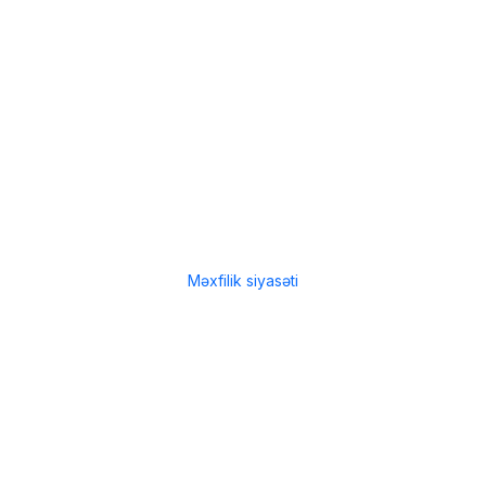
Bizə qoşulun:
Menu
Çatdırılma
Filiallar
Hissə-Hissə ödəniş şərtləri
İstifadə qaydaları
Məxfilik siyasəti
Menu
Çatdırılma
Filiallar
Hissə-Hissə ödəniş şərtləri