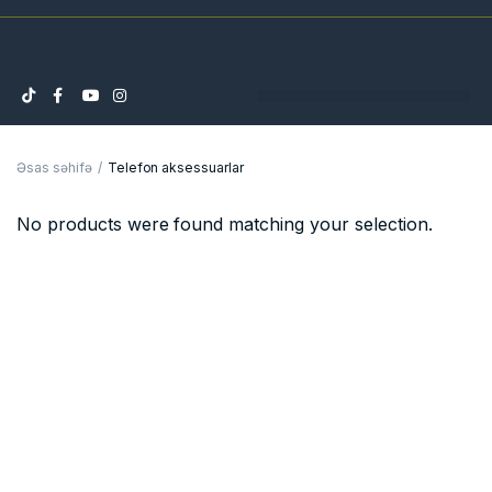
Əsas səhifə
Telefon aksessuarlar
No products were found matching your selection.
Məlumat
Əsas səhifə
Haqqımızda
Blog