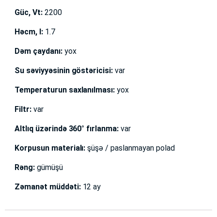
Güc, Vt:
2200
Həcm, l:
1.7
Dəm çaydanı:
yox
Su səviyyəsinin göstəricisi:
var
Temperaturun saxlanılması:
yox
Filtr:
var
Altlıq üzərində 360° fırlanma:
var
Korpusun materialı:
şüşə / paslanmayan polad
Rəng:
gümüşü
Zəmanət müddəti:
12 ay