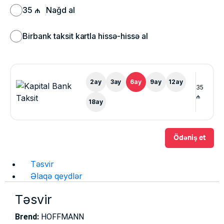
35 ₼
Nağd al
Birbank taksit kartla hissə-hissə al
2
ay
3
ay
6
ay
9
ay
12
ay
35
₼
18
ay
Ödəniş et
Təsvir
Əlaqə qeydlər
Təsvir
Brend:
HOFFMANN