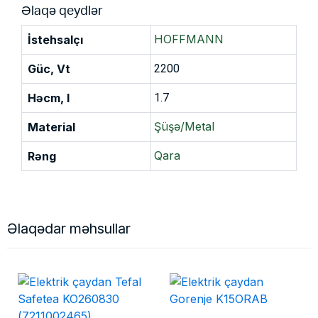
Əlaqə qeydlər
HOFFMANN
İstehsalçı
Güc, Vt
2200
Həcm, l
1.7
Şüşə/Metal
Material
Qara
Rəng
Əlaqədar məhsullar