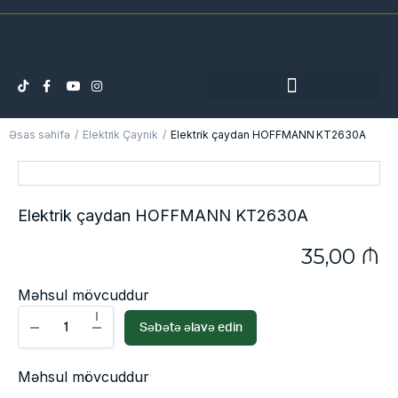
Əsas səhifə
Elektrik Çaynik
Elektrik çaydan HOFFMANN KT2630A
Elektrik çaydan HOFFMANN KT2630A
35,00
₼
Məhsul mövcuddur
Səbətə əlavə edin
Məhsul mövcuddur