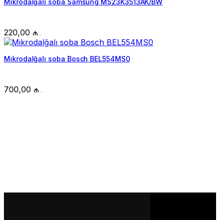
Mikrodalğalı soba Samsung MS23K3513AK/BW
220,00
₼
Mikrodalğalı soba Bosch BEL554MS0
700,00
₼