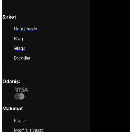
Şirkət
Haqqımızda
Blog
Əlaqə
Brendlər
Ödəniş:
Məlumat
Filiallar
Məxfilik siyasəti