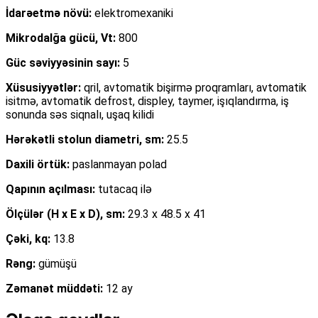
İdarəetmə növü:
elektromexaniki
Mikrodalğa gücü, Vt:
800
Güc səviyyəsinin sayı:
5
Xüsusiyyətlər:
qril, avtomatik bişirmə proqramları, avtomatik
isitmə, avtomatik defrost, displey, taymer, işıqlandırma, iş
sonunda səs siqnalı, uşaq kilidi
Hərəkətli stolun diametri, sm:
25.5
Daxili örtük:
paslanmayan polad
Qapının açılması:
tutacaq ilə
Ölçülər (H x E x D), sm:
29.3 x 48.5 x 41
Çəki, kq:
13.8
Rəng:
gümüşü
Zəmanət müddəti:
12 ay