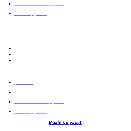
Hissə-Hissə ödəniş şərtləri
İstifadə qaydaları
Bizə qoşulun:
Menu
Çatdırılma
Filiallar
Hissə-Hissə ödəniş şərtləri
İstifadə qaydaları
Məxfilik siyasəti