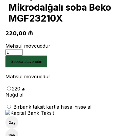
Mikrodalğalı soba Beko
MGF23210X
220,00
₼
Məhsul mövcuddur
Mikrodalğalı
soba
Səbətə əlavə edin
Beko
MGF23210X
quantity
Məhsul mövcuddur
220 ₼
Nağd al
Birbank taksit kartla hissə-hissə al
2
ay
3
ay