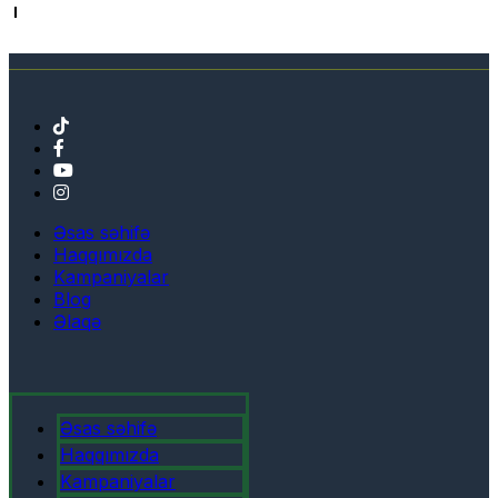
Əsas səhifə
Haqqımızda
Kampaniyalar
Blog
Əlaqə
Əsas səhifə
Haqqımızda
Kampaniyalar