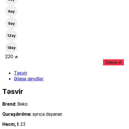
6
ay
9
ay
12
ay
18
ay
220 ₼
Ödəniş et
Təsvir
Əlaqə qeydlər
Təsvir
Brend:
Beko
Quraşdırılma:
ayrıca dayanan
Həcm, l:
23