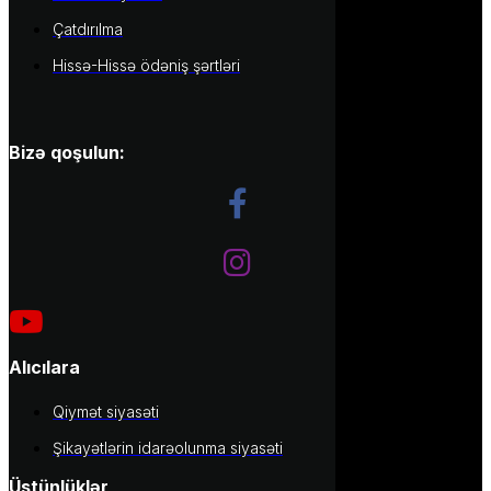
Çatdırılma
Hissə-Hissə ödəniş şərtləri
Bizə qoşulun:
Alıcılara
Qiymət siyasəti
Şikayətlərin idarəolunma siyasəti
Üstünlüklər