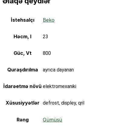
Əlaqə qeydlər
İstehsalçı
Beko
Həcm, l
23
Güc, Vt
800
Quraşdırılma
ayrıca dayanan
İdarəetmə növü
elektromexaniki
Xüsusiyyətlər
defrost, displey, qril
Rəng
Gümüşü