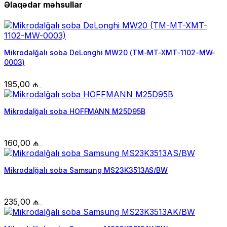
Əlaqədar məhsullar
Mikrodalğalı soba DeLonghi MW20 (TM-MT-XMT-1102-MW-
0003)
195,00
₼
Mikrodalğalı soba HOFFMANN M25D95B
160,00
₼
Mikrodalğalı soba Samsung MS23K3513AS/BW
235,00
₼