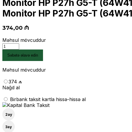
Monitor HP P27h G5-T (64W4
Monitor HP P27h G5-T (64W4
374,00
₼
Məhsul mövcuddur
Monitor
HP
Səbətə əlavə edin
P27h
G5-
T
Məhsul mövcuddur
(64W41AA)
quantity
374 ₼
Nağd al
Birbank taksit kartla hissə-hissə al
2
ay
3
ay