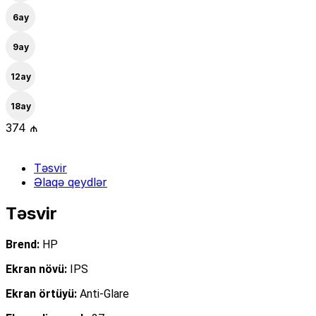
6
ay
9
ay
12
ay
18
ay
374 ₼
Təsvir
Əlaqə qeydlər
Təsvir
Brend:
HP
Ekran növü:
IPS
Ekran örtüyü:
Anti-Glare