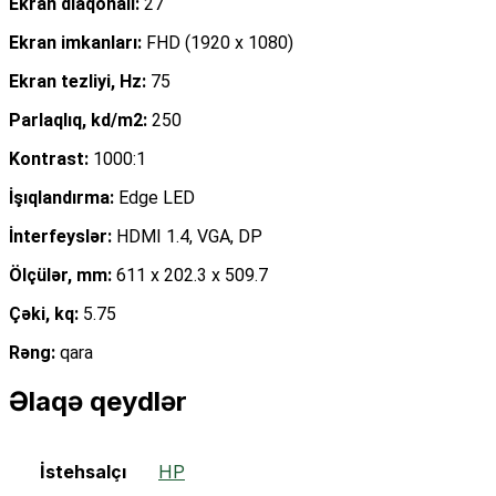
Ekran diaqonalı:
27
Ekran imkanları:
FHD (1920 x 1080)
Ekran tezliyi, Hz:
75
Parlaqlıq, kd/m2:
250
Kontrast:
1000:1
İşıqlandırma:
Edge LED
İnterfeyslər:
HDMI 1.4, VGA, DP
Ölçülər, mm:
611 x 202.3 x 509.7
Çəki, kq:
5.75
Rəng:
qara
Əlaqə qeydlər
İstehsalçı
HP