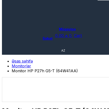
Müqayisə
0,00
₼
0
Cart
Səbət
AZ
Əsas səhifə
Monitorlar
Monitor HP P27h G5-T (64W41AA)