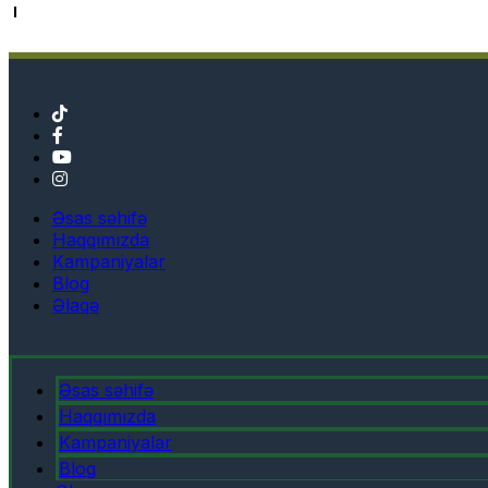
Əsas səhifə
Haqqımızda
Kampaniyalar
Blog
Əlaqə
Əsas səhifə
Haqqımızda
Kampaniyalar
Blog