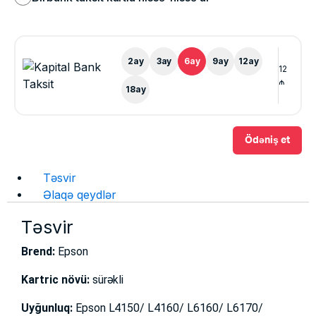
2
ay
3
ay
6
ay
9
ay
12
ay
12
₼
18
ay
Ödəniş et
Təsvir
Əlaqə qeydlər
Təsvir
Brend:
Epson
Kartric növü:
sürəkli
Uyğunluq:
Epson L4150/ L4160/ L6160/ L6170/