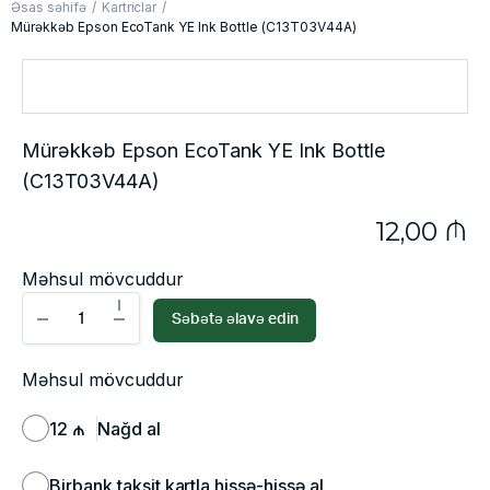
Əsas səhifə
Kartriclar
Mürəkkəb Epson EcoTank YE Ink Bottle (C13T03V44A)
Mürəkkəb Epson EcoTank YE Ink Bottle
(C13T03V44A)
12,00
₼
Məhsul mövcuddur
Səbətə əlavə edin
Məhsul mövcuddur
12 ₼
Nağd al
Birbank taksit kartla hissə-hissə al