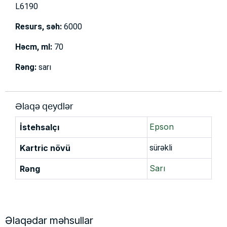
L6190
Resurs, səh:
6000
Həcm, ml:
70
Rəng:
sarı
Əlaqə qeydlər
Epson
İstehsalçı
Kartric növü
sürəkli
Sarı
Rəng
Əlaqədar məhsullar