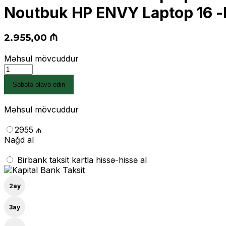
Noutbuk HP ENVY Laptop 16 
2.955,00
₼
Məhsul mövcuddur
Noutbuk
HP
Səbətə əlavə edin
ENVY
Laptop
16
Məhsul mövcuddur
-
h0002ci
2955 ₼
(6Y9S7EA)
Nağd al
quantity
Birbank taksit kartla hissə-hissə al
2
ay
3
ay