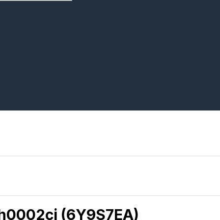
-h0002ci (6Y9S7EA)