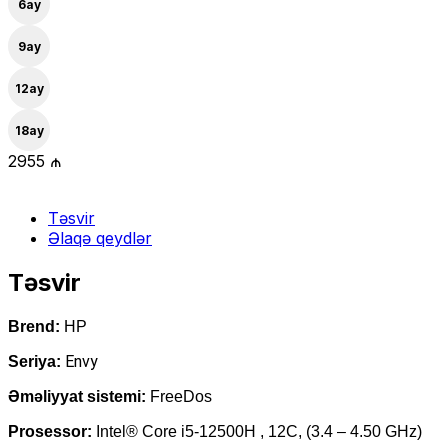
6
ay
9
ay
12
ay
18
ay
2955 ₼
Təsvir
Əlaqə qeydlər
Təsvir
Brend:
HP
Envy
Seriya:
Əməliyyat sistemi:
FreeDos
Prosessor:
Intel® Core i5-12500H , 12C, (3.4 – 4.50 GHz)