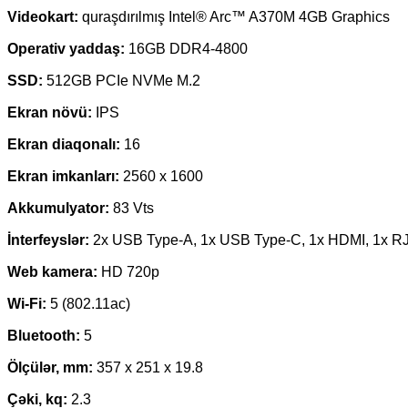
Videokart:
quraşdırılmış Intel® Arc™ A370M 4GB Graphics
Operativ yaddaş:
16GB DDR4-4800
SSD:
512GB PCIe NVMe M.2
Ekran növü:
IPS
Ekran diaqonalı:
16
Ekran imkanları:
2560 x 1600
Akkumulyator:
83 Vts
İnterfeyslər:
2x USB Type-A, 1x USB Type-C, 1x HDMI, 1x RJ
Web
kamera:
HD 720p
Wi-Fi:
5 (802.11ac)
Bluetooth:
5
Ölçülər, mm:
357 x 251 x 19.8
Çəki, kq:
2.3