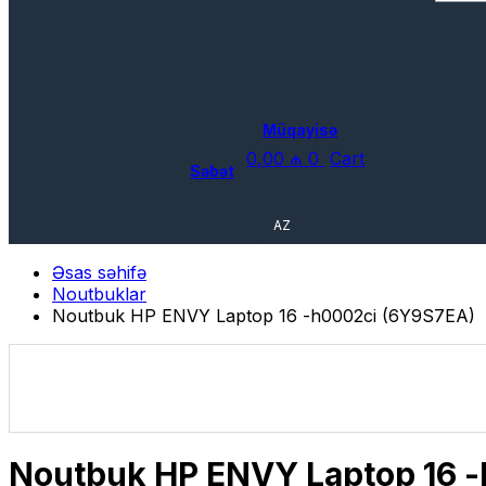
Müqayisə
0,00
₼
0
Cart
Səbət
AZ
Əsas səhifə
Noutbuklar
Noutbuk HP ENVY Laptop 16 -h0002ci (6Y9S7EA)
Noutbuk HP ENVY Laptop 16 