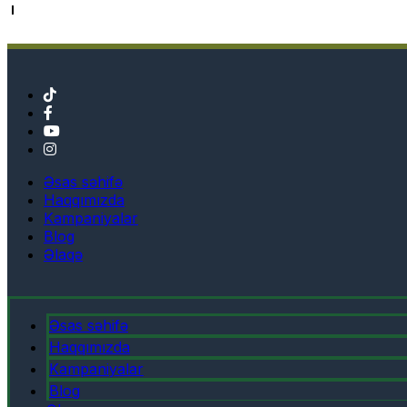
Əsas səhifə
Haqqımızda
Kampaniyalar
Blog
Əlaqə
Əsas səhifə
Haqqımızda
Kampaniyalar
Blog