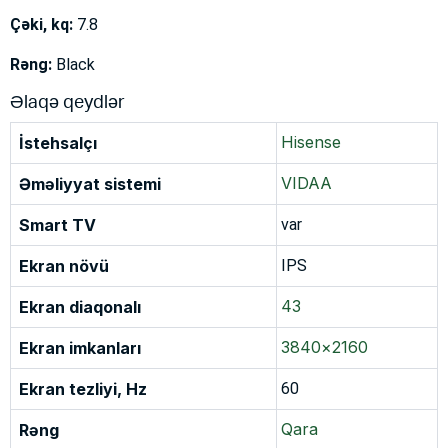
Çəki, kq:
7.8
Rəng:
Black
Əlaqə qeydlər
Hisense
İstehsalçı
VIDAA
Əməliyyat sistemi
Smart TV
var
Ekran növü
IPS
43
Ekran diaqonalı
3840×2160
Ekran imkanları
Ekran tezliyi, Hz
60
Qara
Rəng