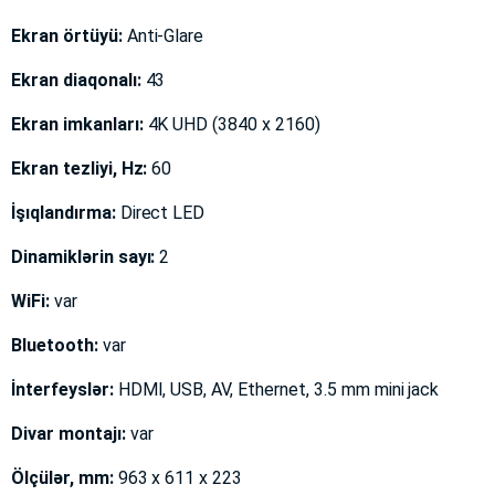
Ekran örtüyü:
Anti-Glare
Ekran diaqonalı:
43
Ekran imkanları:
4K UHD (3840 x 2160)
Ekran tezliyi, Hz:
60
İşıqlandırma:
Direct LED
Dinamiklərin sayı:
2
WiFi:
var
Bluetooth:
var
İnterfeyslər:
HDMI, USB, AV, Ethernet, 3.5 mm mini jack
Divar montajı:
var
Ölçülər, mm:
963 x 611 x 223