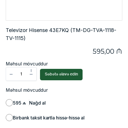
Televizor Hisense 43E7KQ (TM-DG-TVA-1118-
TV-1115)
595,00
₼
Məhsul mövcuddur
Səbətə əlavə edin
Məhsul mövcuddur
595 ₼
Nağd al
Birbank taksit kartla hissə-hissə al