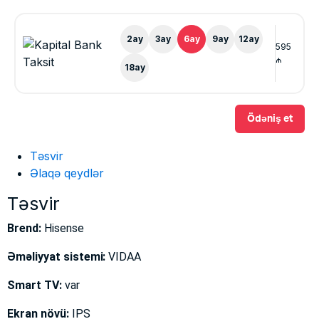
2
ay
3
ay
6
ay
9
ay
12
ay
595
₼
18
ay
Ödəniş et
Təsvir
Əlaqə qeydlər
Təsvir
Brend:
Hisense
Əməliyyat sistemi:
VIDAA
Smart TV:
var
Ekran növü:
IPS