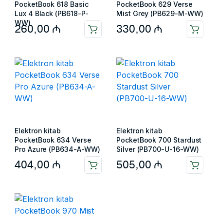
PocketBook 618 Basic
PocketBook 629 Verse
Lux 4 Black (PB618-P-
Mist Grey (PB629-M-WW)
WW)
260,00
₼
330,00
₼
Elektron kitab
Elektron kitab
PocketBook 634 Verse
PocketBook 700 Stardust
Pro Azure (PB634-A-WW)
Silver (PB700-U-16-WW)
404,00
₼
505,00
₼