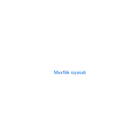
Menu
Çatdırılma
Filiallar
Hissə-Hissə ödəniş şərtləri
İstifadə qaydaları
Məxfilik siyasəti
Menu
Çatdırılma
Filiallar
Hissə-Hissə ödəniş şərtləri
İstifadə qaydaları