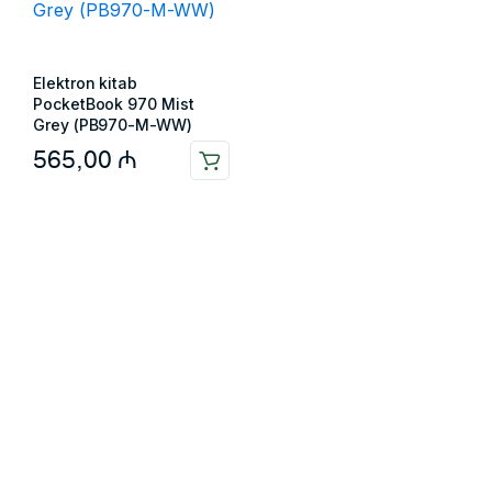
Elektron kitab
PocketBook 970 Mist
Grey (PB970-M-WW)
565,00
₼
Məlumat
Əsas səhifə
Haqqımızda
Blog
Əlaqə