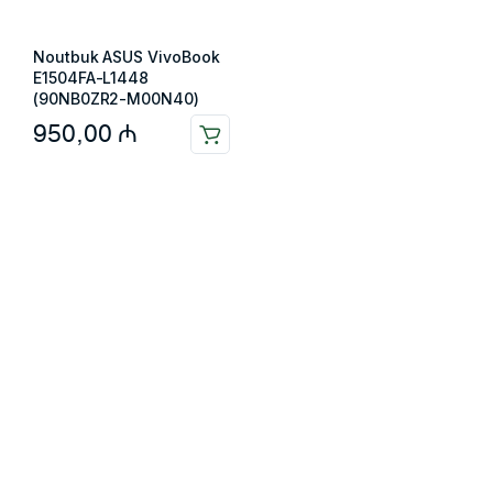
Noutbuk ASUS VivoBook
E1504FA-L1448
(90NB0ZR2-M00N40)
950,00
₼
Məlumat
Əsas səhifə
Haqqımızda
Blog
Əlaqə