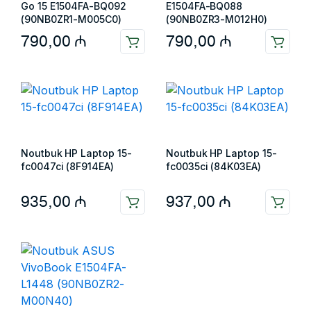
Go 15 E1504FA-BQ092
E1504FA-BQ088
(90NB0ZR1-M005C0)
(90NB0ZR3-M012H0)
790,00
₼
790,00
₼
Noutbuk HP Laptop 15-
Noutbuk HP Laptop 15-
fc0047ci (8F914EA)
fc0035ci (84K03EA)
935,00
₼
937,00
₼